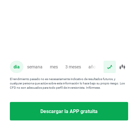
dia
semana
mes
3 meses
año
El rendimiento pasado no es necesariamente indicativo de resultados futuros, y
cualquier persona que actúe sobre esta información lo hace bajo su propio riesgo. Los
CFD no son adecuados para todo perfil de inversionista. Infórmese.
Descargar la APP gratuita