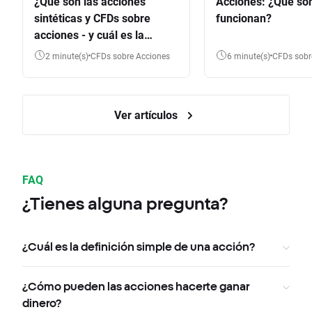
¿Qué son las acciones
Acciones: ¿Qué so
sintéticas y CFDs sobre
funcionan?
acciones - y cuál es la
diferencia?
2 minute(s)
CFDs sobre Acciones
6 minute(s)
CFDs sob
Ver artículos
FAQ
¿Tienes alguna pregunta?
¿Cuál es la definición simple de una acción?
¿Cómo pueden las acciones hacerte ganar
dinero?