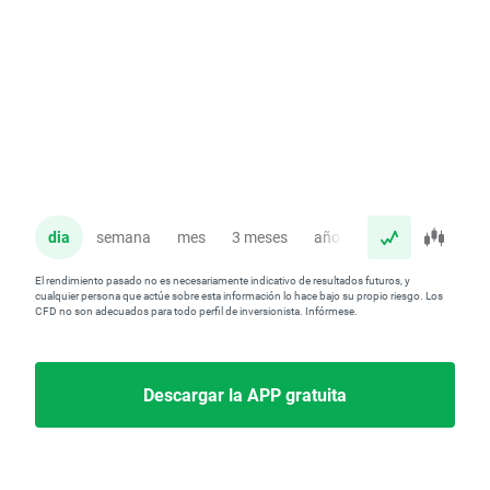
dia
semana
mes
3 meses
año
El rendimiento pasado no es necesariamente indicativo de resultados futuros, y
cualquier persona que actúe sobre esta información lo hace bajo su propio riesgo. Los
CFD no son adecuados para todo perfil de inversionista. Infórmese.
Descargar la APP gratuita