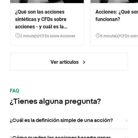
¿Qué son las acciones
Acciones: ¿Qué so
sintéticas y CFDs sobre
funcionan?
acciones - y cuál es la
diferencia?
2 minute(s)
CFDs sobre Acciones
6 minute(s)
CFDs sob
Ver artículos
FAQ
¿Tienes alguna pregunta?
¿Cuál es la definición simple de una acción?
¿Cómo pueden las acciones hacerte ganar