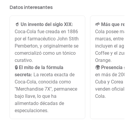
Datos interesantes
🥤 Un invento del siglo XIX:
🌱 Más que refres
Coca-Cola fue creada en 1886
Cola posee más d
por el farmacéutico John Stith
marcas, entre las 
Pemberton, y originalmente se
incluyen el agua 
comercializó como un tónico
Coffee y el zumo 
curativo.
Orange.
🔒 El mito de la fórmula
🌍 Presencia glob
secreta:
La receta exacta de
en más de 200 paí
Coca-Cola, conocida como
Cuba y Corea del 
"Merchandise 7X", permanece
venden oficialmen
bajo llave, lo que ha
Cola.
alimentado décadas de
especulaciones.