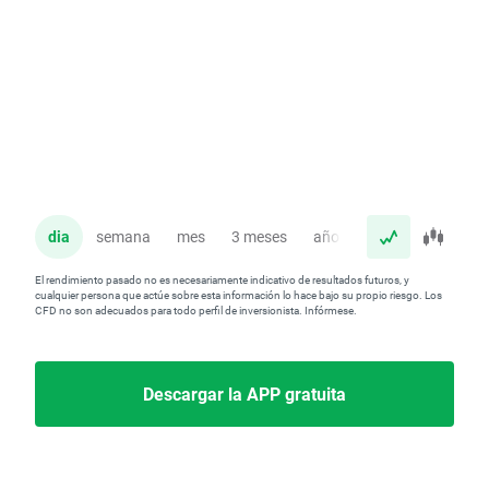
dia
semana
mes
3 meses
año
El rendimiento pasado no es necesariamente indicativo de resultados futuros, y
cualquier persona que actúe sobre esta información lo hace bajo su propio riesgo. Los
CFD no son adecuados para todo perfil de inversionista. Infórmese.
Descargar la APP gratuita