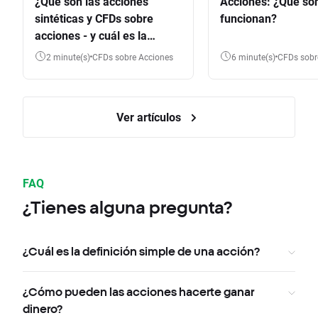
¿Qué son las acciones
Acciones: ¿Qué so
sintéticas y CFDs sobre
funcionan?
acciones - y cuál es la
diferencia?
2 minute(s)
CFDs sobre Acciones
6 minute(s)
CFDs sob
Ver artículos
FAQ
¿Tienes alguna pregunta?
¿Cuál es la definición simple de una acción?
¿Cómo pueden las acciones hacerte ganar
dinero?