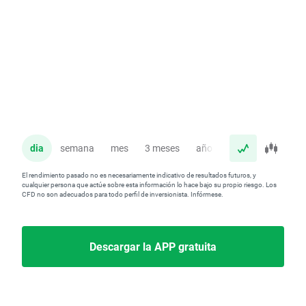
dia
semana
mes
3 meses
año
El rendimiento pasado no es necesariamente indicativo de resultados futuros, y
cualquier persona que actúe sobre esta información lo hace bajo su propio riesgo. Los
CFD no son adecuados para todo perfil de inversionista. Infórmese.
Descargar la APP gratuita