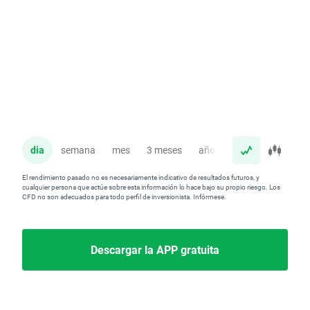
dia
semana
mes
3 meses
año
El rendimiento pasado no es necesariamente indicativo de resultados futuros, y
cualquier persona que actúe sobre esta información lo hace bajo su propio riesgo. Los
CFD no son adecuados para todo perfil de inversionista. Infórmese.
Descargar la APP gratuita