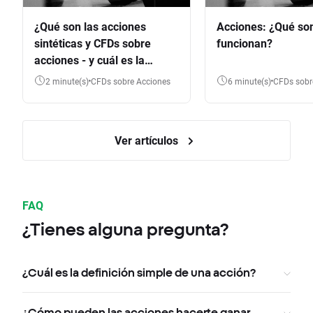
¿Qué son las acciones
Acciones: ¿Qué so
sintéticas y CFDs sobre
funcionan?
acciones - y cuál es la
diferencia?
2 minute(s)
CFDs sobre Acciones
6 minute(s)
CFDs sob
Ver artículos
FAQ
¿Tienes alguna pregunta?
¿Cuál es la definición simple de una acción?
¿Cómo pueden las acciones hacerte ganar