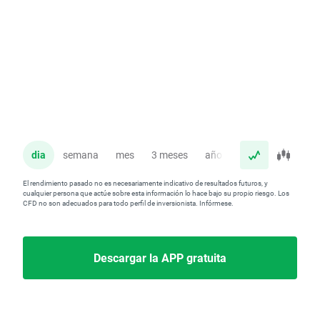
dia
semana
mes
3 meses
año
El rendimiento pasado no es necesariamente indicativo de resultados futuros, y
cualquier persona que actúe sobre esta información lo hace bajo su propio riesgo. Los
CFD no son adecuados para todo perfil de inversionista. Infórmese.
Descargar la APP gratuita