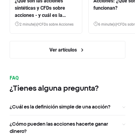
¿Qué son las acciones
Acciones: ¿Qué so
sintéticas y CFDs sobre
funcionan?
acciones - y cuál es la
diferencia?
2 minute(s)
CFDs sobre Acciones
6 minute(s)
CFDs sob
Ver artículos
FAQ
¿Tienes alguna pregunta?
¿Cuál es la definición simple de una acción?
¿Cómo pueden las acciones hacerte ganar
dinero?