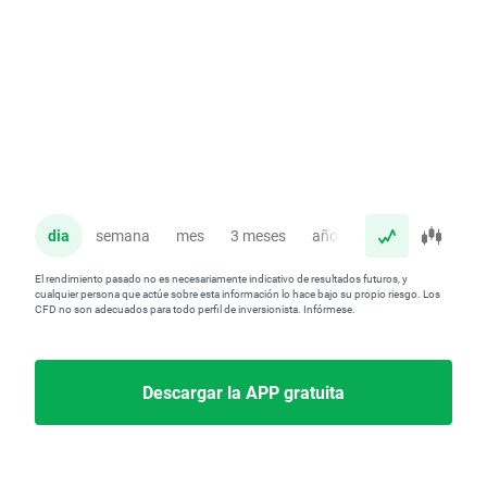
dia
semana
mes
3 meses
año
El rendimiento pasado no es necesariamente indicativo de resultados futuros, y
cualquier persona que actúe sobre esta información lo hace bajo su propio riesgo. Los
CFD no son adecuados para todo perfil de inversionista. Infórmese.
Descargar la APP gratuita