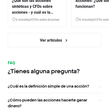
¿Qué son las acciones
Acciones: ¿Qué so
sintéticas y CFDs sobre
funcionan?
acciones - y cuál es la
diferencia?
2 minute(s)
CFDs sobre Acciones
6 minute(s)
CFDs sob
Ver artículos
FAQ
¿Tienes alguna pregunta?
¿Cuál es la definición simple de una acción?
¿Cómo pueden las acciones hacerte ganar
dinero?