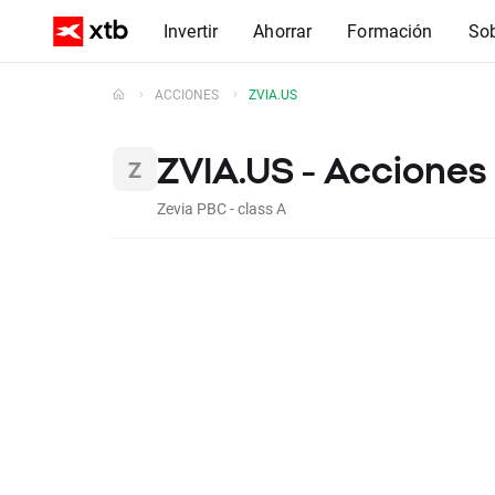
Invertir
Ahorrar
Formación
So
ACCIONES
ZVIA.US
ZVIA.US - Acciones
Zevia PBC - class A