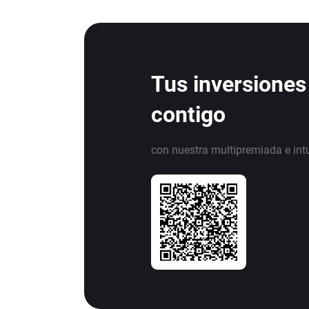
Tus inversiones
contigo
con nuestra multipremiada e int