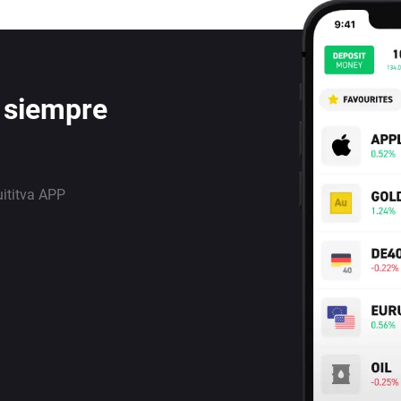
 siempre
uititva APP