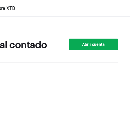
bre XTB
 al contado
Abrir cuenta