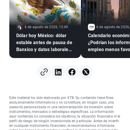
6 de agosto de 2026, 13:49
6 de agosto de 2026,
Dólar hoy México: dólar
Calendario económi
estable antes de pausa de
¿Podrían los infor
Banxico y datos laborales
empleo menos favo
de EE. UU.
presionar a la Rese
Federal para que su
tipos?
Este material ha sido elaborado por XTB. Su contenido tiene fines
exclusivamente informativos y no constituye, en ningún caso, una
asesoría personalizada ni una recomendación de inversión sobre
instrumentos, mercados o estrategias específicas. La información
aquí contenida no considera los objetivos, la situación financiera ni el
perfil de riesgo de ningún inversionista en particular. Antes de invertir
en cualquier instrumento financiero, le recomendamos informarse