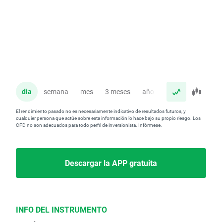
dia
semana
mes
3 meses
año
El rendimiento pasado no es necesariamente indicativo de resultados futuros, y
cualquier persona que actúe sobre esta información lo hace bajo su propio riesgo. Los
CFD no son adecuados para todo perfil de inversionista. Infórmese.
Descargar la APP gratuita
INFO DEL INSTRUMENTO