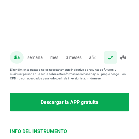
dia
semana
mes
3 meses
año
El rendimiento pasado no es necesariamente indicativo de resultados futuros, y
cualquier persona que actúe sobre esta información lo hace bajo su propio riesgo. Los
CFD no son adecuados para todo perfil de inversionista. Infórmese.
Descargar la APP gratuita
INFO DEL INSTRUMENTO