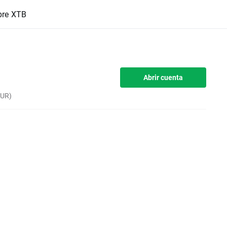
bre XTB
Abrir cuenta
EUR)