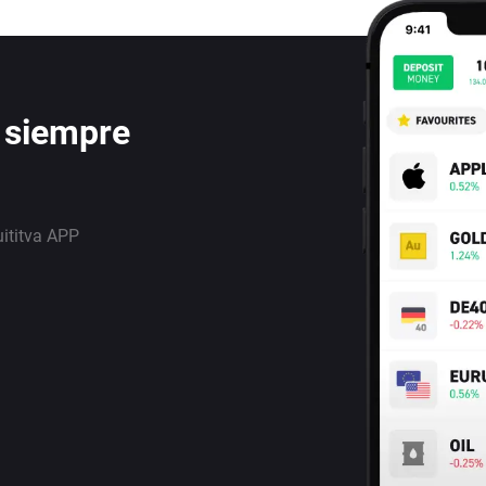
 siempre
uititva APP