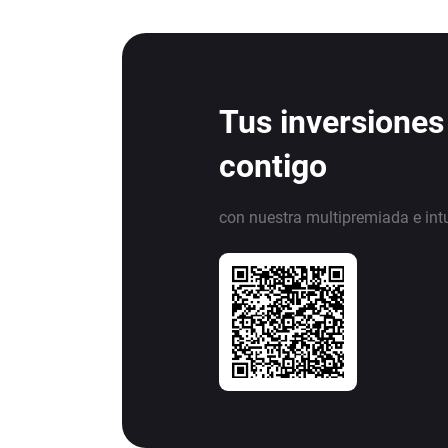
Tus inversiones
contigo
con nuestra multipremiada e int