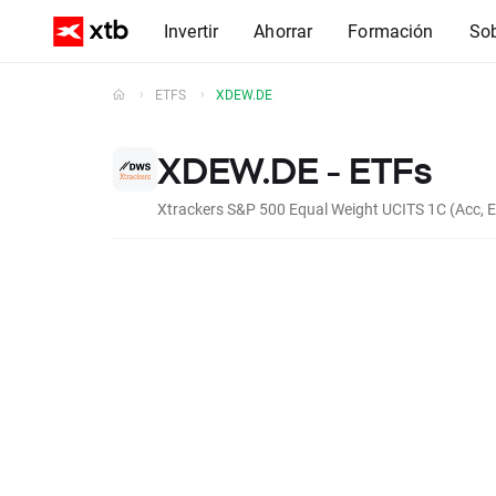
Invertir
Ahorrar
Formación
So
ETFS
XDEW.DE
XDEW.DE - ETFs
Xtrackers S&P 500 Equal Weight UCITS 1C (Acc, 