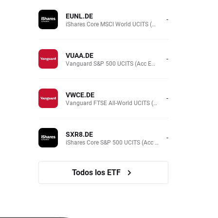
EUNL.DE
-
iShares Core MSCI World UCITS (Acc EUR)
VUAA.DE
-
Vanguard S&P 500 UCITS (Acc EUR)
VWCE.DE
-
Vanguard FTSE All-World UCITS (Acc EUR )
SXR8.DE
-
iShares Core S&P 500 UCITS (Acc EUR)
Todos los ETF