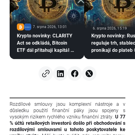
7. srpna 2026, 13:01
6. srpna 2026, 15:19
Krypto novinky: CLARITY
Krypto novinky: Ru
Act se odkládá, Bitcoin
reguluje trh, stable
ETF dál přitahují kapitál a
pronikají do plateb 
Stripe posiluje pozici v
Evropě
Rozdílové smlouvy jsou komplexní nástroje a v
důsledku použití finanční páky jsou spojeny s
vysokým rizikem rychlého vzniku finanční ztráty.
U 77
% účtů retailových investorů došlo při obchodování s
rozdílovými smlouvami u tohoto poskytovatele ke