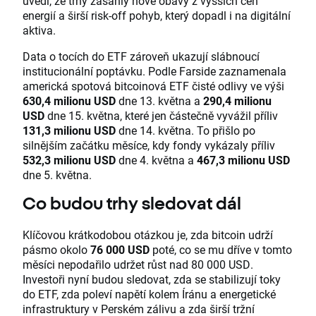
uvedl, že trhy zasáhly nové obavy z vyšších cen
energií a širší risk-off pohyb, který dopadl i na digitální
aktiva.
Data o tocích do ETF zároveň ukazují slábnoucí
institucionální poptávku. Podle Farside zaznamenala
americká spotová bitcoinová ETF čisté odlivy ve výši
630,4 milionu USD
dne 13. května a
290,4 milionu
USD
dne 15. května, které jen částečně vyvážil příliv
131,3 milionu USD
dne 14. května. To přišlo po
silnějším začátku měsíce, kdy fondy vykázaly příliv
532,3 milionu USD
dne 4. května a
467,3 milionu USD
dne 5. května.
Co budou trhy sledovat dál
Klíčovou krátkodobou otázkou je, zda bitcoin udrží
pásmo okolo
76 000 USD
poté, co se mu dříve v tomto
měsíci nepodařilo udržet růst nad 80 000 USD.
Investoři nyní budou sledovat, zda se stabilizují toky
do ETF, zda poleví napětí kolem Íránu a energetické
infrastruktury v Perském zálivu a zda širší tržní