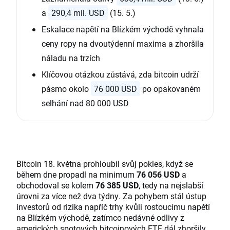
a
290,4 mil. USD
(15. 5.)
Eskalace napětí na Blízkém východě vyhnala
ceny ropy na dvoutýdenní maxima a zhoršila
náladu na trzích
Klíčovou otázkou zůstává, zda bitcoin udrží
pásmo okolo
76 000 USD
po opakovaném
selhání nad 80 000 USD
Bitcoin 18. května prohloubil svůj pokles, když se
během dne propadl na minimum
76 056 USD
a
obchodoval se kolem
76 385 USD
, tedy na nejslabší
úrovni za více než dva týdny. Za pohybem stál ústup
investorů od rizika napříč trhy kvůli rostoucímu napětí
na Blízkém východě, zatímco nedávné odlivy z
amerických spotových bitcoinových ETF dál zhoršily