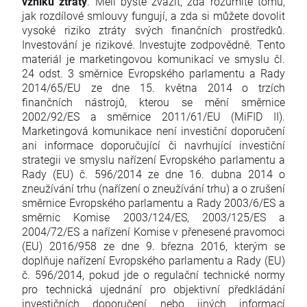
vzniku ztráty
. Měli byste zvážit, zda rozumíte tomu,
jak rozdílové smlouvy fungují, a zda si můžete dovolit
vysoké riziko ztráty svých finančních prostředků.
Investování je rizikové. Investujte zodpovědně. Tento
materiál je marketingovou komunikací ve smyslu čl.
24 odst. 3 směrnice Evropského parlamentu a Rady
2014/65/EU ze dne 15. května 2014 o trzích
finančních nástrojů, kterou se mění směrnice
2002/92/ES a směrnice 2011/61/EU (MiFID II).
Marketingová komunikace není investiční doporučení
ani informace doporučující či navrhující investiční
strategii ve smyslu nařízení Evropského parlamentu a
Rady (EU) č. 596/2014 ze dne 16. dubna 2014 o
zneužívání trhu (nařízení o zneužívání trhu) a o zrušení
směrnice Evropského parlamentu a Rady 2003/6/ES a
směrnic Komise 2003/124/ES, 2003/125/ES a
2004/72/ES a nařízení Komise v přenesené pravomoci
(EU) 2016/958 ze dne 9. března 2016, kterým se
doplňuje nařízení Evropského parlamentu a Rady (EU)
č. 596/2014, pokud jde o regulační technické normy
pro technická ujednání pro objektivní předkládání
investičních doporučení nebo jiných informací