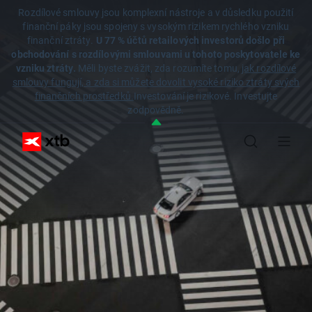
Rozdílové smlouvy jsou komplexní nástroje a v důsledku použití
finanční páky jsou spojeny s vysokým rizikem rychlého vzniku
finanční ztráty.
U 77 % účtů retailových investorů došlo při
obchodování s rozdílovými smlouvami u tohoto poskytovatele ke
vzniku ztráty.
Měli byste zvážit, zda rozumíte tomu,
jak rozdílové
smlouvy fungují, a zda si můžete dovolit vysoké riziko ztráty svých
finančních prostředků.
Investování je rizikové. Investujte
zodpovědně.