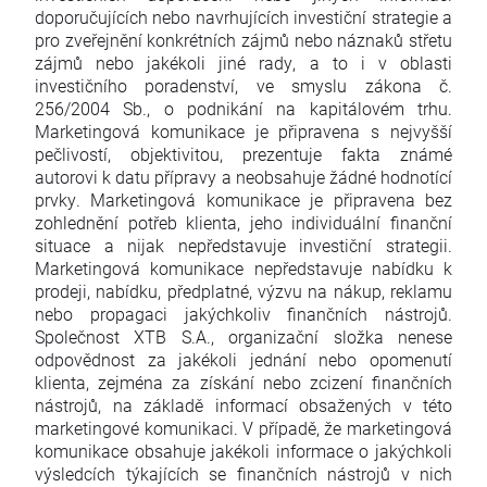
doporučujících nebo navrhujících investiční strategie a
pro zveřejnění konkrétních zájmů nebo náznaků střetu
zájmů nebo jakékoli jiné rady, a to i v oblasti
investičního poradenství, ve smyslu zákona č.
256/2004 Sb., o podnikání na kapitálovém trhu.
Marketingová komunikace je připravena s nejvyšší
pečlivostí, objektivitou, prezentuje fakta známé
autorovi k datu přípravy a neobsahuje žádné hodnotící
prvky. Marketingová komunikace je připravena bez
zohlednění potřeb klienta, jeho individuální finanční
situace a nijak nepředstavuje investiční strategii.
Marketingová komunikace nepředstavuje nabídku k
prodeji, nabídku, předplatné, výzvu na nákup, reklamu
nebo propagaci jakýchkoliv finančních nástrojů.
Společnost XTB S.A., organizační složka nenese
odpovědnost za jakékoli jednání nebo opomenutí
klienta, zejména za získání nebo zcizení finančních
nástrojů, na základě informací obsažených v této
marketingové komunikaci. V případě, že marketingová
komunikace obsahuje jakékoli informace o jakýchkoli
výsledcích týkajících se finančních nástrojů v nich