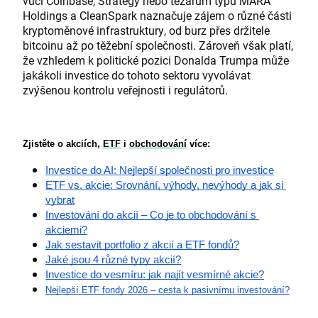
vůči Coinbase, Strategy nebo těžařům typu MARA
Holdings a CleanSpark naznačuje zájem o různé části
kryptoměnové infrastruktury, od burz přes držitele
bitcoinu až po těžební společnosti. Zároveň však platí,
že vzhledem k politické pozici Donalda Trumpa může
jakákoli investice do tohoto sektoru vyvolávat
zvýšenou kontrolu veřejnosti i regulátorů.
Zjistěte o akciích, 
ETF
 i 
obchodování
 více:
Investice do AI: Nejlepší společnosti pro investice
ETF vs. akcie: Srovnání, výhody, nevýhody a jak si 
vybrat
Investování do akcií – Co je to obchodování s 
akciemi?
Jak sestavit portfolio z akcií a ETF fondů?
Jaké jsou 4 různé typy akcií?
Investice do vesmíru: jak najít vesmírné akcie?
Nejlepší ETF fondy 2026 – cesta k pasivnímu investování?