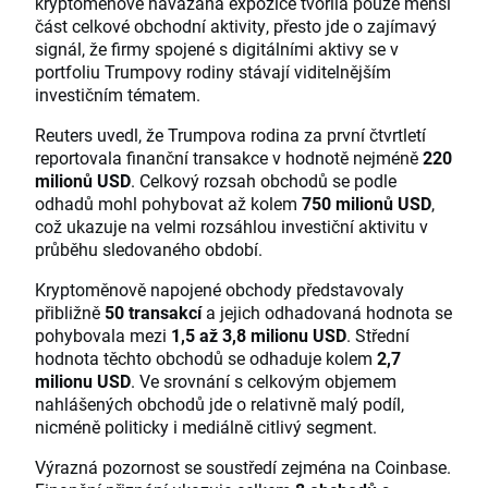
kryptoměnově navázaná expozice tvořila pouze menší
část celkové obchodní aktivity, přesto jde o zajímavý
signál, že firmy spojené s digitálními aktivy se v
portfoliu Trumpovy rodiny stávají viditelnějším
investičním tématem.
Reuters uvedl, že Trumpova rodina za první čtvrtletí
reportovala finanční transakce v hodnotě nejméně
220
milionů USD
. Celkový rozsah obchodů se podle
odhadů mohl pohybovat až kolem
750 milionů USD
,
což ukazuje na velmi rozsáhlou investiční aktivitu v
průběhu sledovaného období.
Kryptoměnově napojené obchody představovaly
přibližně
50 transakcí
a jejich odhadovaná hodnota se
pohybovala mezi
1,5 až 3,8 milionu USD
. Střední
hodnota těchto obchodů se odhaduje kolem
2,7
milionu USD
. Ve srovnání s celkovým objemem
nahlášených obchodů jde o relativně malý podíl,
nicméně politicky i mediálně citlivý segment.
Výrazná pozornost se soustředí zejména na Coinbase.