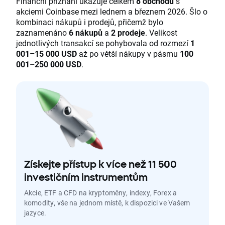
Finanční přiznání ukazuje celkem
8 obchodů
s
akciemi Coinbase mezi lednem a březnem 2026. Šlo o
kombinaci nákupů i prodejů, přičemž bylo
zaznamenáno
6 nákupů
a
2 prodeje
. Velikost
jednotlivých transakcí se pohybovala od rozmezí
1
001–15 000 USD
až po větší nákupy v pásmu
100
001–250 000 USD
.
Získejte přístup k více než 11 500
investičním instrumentům
Akcie, ETF a CFD na kryptoměny, indexy, Forex a
komodity, vše na jednom místě, k dispozici ve Vašem
jazyce.