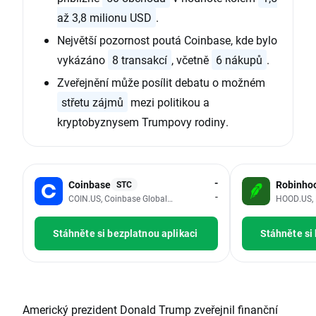
až 3,8 milionu USD
.
Největší pozornost poutá Coinbase, kde bylo
vykázáno
8 transakcí
, včetně
6 nákupů
.
Zveřejnění může posílit debatu o možném
střetu zájmů
mezi politikou a
kryptobyznysem Trumpovy rodiny.
-
Coinbase
Robinho
STC
-
COIN.US, Coinbase Global Inc - Class A
HOOD.US, 
Stáhněte si bezplatnou aplikaci
Stáhněte si
Americký prezident Donald Trump zveřejnil finanční