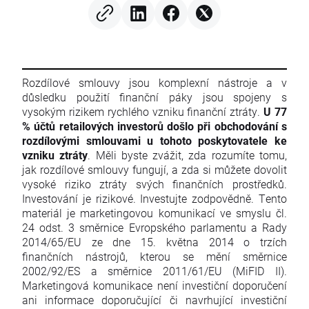
Rozdílové smlouvy jsou komplexní nástroje a v
důsledku použití finanční páky jsou spojeny s
vysokým rizikem rychlého vzniku finanční ztráty.
U 77
% účtů retailových investorů došlo při obchodování s
rozdílovými smlouvami u tohoto poskytovatele ke
vzniku ztráty
. Měli byste zvážit, zda rozumíte tomu,
jak rozdílové smlouvy fungují, a zda si můžete dovolit
vysoké riziko ztráty svých finančních prostředků.
Investování je rizikové. Investujte zodpovědně. Tento
materiál je marketingovou komunikací ve smyslu čl.
24 odst. 3 směrnice Evropského parlamentu a Rady
2014/65/EU ze dne 15. května 2014 o trzích
finančních nástrojů, kterou se mění směrnice
2002/92/ES a směrnice 2011/61/EU (MiFID II).
Marketingová komunikace není investiční doporučení
ani informace doporučující či navrhující investiční