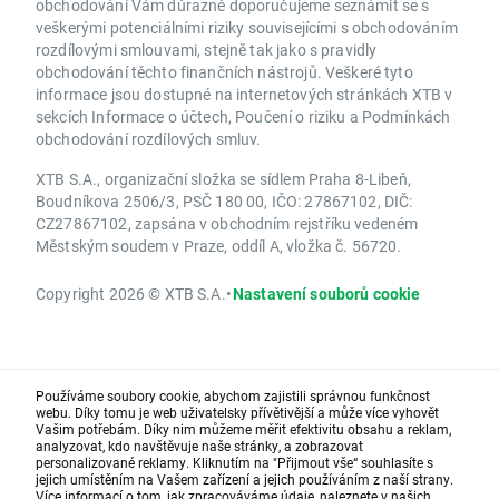
obchodování Vám důrazně doporučujeme seznámit se s
veškerými potenciálními riziky souvisejícími s obchodováním
rozdílovými smlouvami, stejně tak jako s pravidly
obchodování těchto finančních nástrojů. Veškeré tyto
informace jsou dostupné na internetových stránkách XTB v
sekcích Informace o účtech, Poučení o riziku a Podmínkách
obchodování rozdílových smluv.
XTB S.A., organizační složka se sídlem Praha 8-Libeň,
Boudníkova 2506/3, PSČ 180 00, IČO: 27867102, DIČ:
CZ27867102, zapsána v obchodním rejstříku vedeném
Městským soudem v Praze, oddíl A, vložka č. 56720.
Copyright 2026 © XTB S.A.
•
Nastavení souborů cookie
Používáme soubory cookie, abychom zajistili správnou funkčnost
webu. Díky tomu je web uživatelsky přívětivější a může více vyhovět
Vašim potřebám. Díky nim můžeme měřit efektivitu obsahu a reklam,
analyzovat, kdo navštěvuje naše stránky, a zobrazovat
personalizované reklamy. Kliknutím na "Přijmout vše“ souhlasíte s
jejich umístěním na Vašem zařízení a jejich používáním z naší strany.
Více informací o tom, jak zpracováváme údaje, naleznete v našich