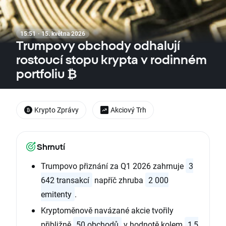
15:51 · 15. května 2026
Trumpovy obchody odhalují
rostoucí stopu krypta v rodinném
portfoliu ₿
Krypto Zprávy
Akciový Trh
Shrnutí
Trumpovo přiznání za Q1 2026 zahrnuje
3
642 transakcí
napříč zhruba
2 000
emitenty
.
Kryptoměnově navázané akcie tvořily
přibližně
50 obchodů
v hodnotě kolem
1,5