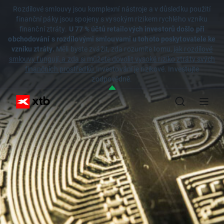
Rozdílové smlouvy jsou komplexní nástroje a v důsledku použití
finanční páky jsou spojeny s vysokým rizikem rychlého vzniku
finanční ztráty.
U 77 % účtů retailových investorů došlo při
obchodování s rozdílovými smlouvami u tohoto poskytovatele ke
vzniku ztráty.
Měli byste zvážit, zda rozumíte tomu,
jak rozdílové
smlouvy fungují, a zda si můžete dovolit vysoké riziko ztráty svých
finančních prostředků.
Investování je rizikové. Investujte
zodpovědně.