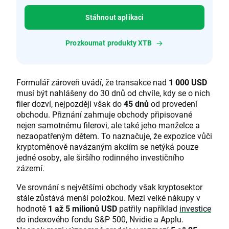
Stáhnout aplikaci
Prozkoumat produkty XTB
Formulář zároveň uvádí, že transakce nad
1 000 USD
musí být nahlášeny do 30 dnů od chvíle, kdy se o nich
filer dozví, nejpozději však do
45 dnů
od provedení
obchodu. Přiznání zahrnuje obchody připisované
nejen samotnému filerovi, ale také jeho manželce a
nezaopatřeným dětem. To naznačuje, že expozice vůči
kryptoměnově navázaným akciím se netýká pouze
jedné osoby, ale širšího rodinného investičního
zázemí.
Ve srovnání s největšími obchody však kryptosektor
stále zůstává menší položkou. Mezi velké nákupy v
hodnotě
1 až 5 milionů USD
patřily například
investice
do indexového fondu S&P 500, Nvidie a Applu.