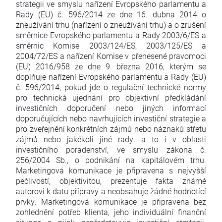
strategii ve smyslu nařízení Evropského parlamentu a
Rady (EU) č. 596/2014 ze dne 16. dubna 2014 o
zneužívání trhu (nařízení o zneužívání trhu) a o zrušení
směrnice Evropského parlamentu a Rady 2003/6/ES a
směrnic Komise 2003/124/ES, 2003/125/ES a
2004/72/ES a nařízení Komise v přenesené pravomoci
(EU) 2016/958 ze dne 9. března 2016, kterým se
doplňuje nařízení Evropského parlamentu a Rady (EU)
č. 596/2014, pokud jde o regulační technické normy
pro technická ujednání pro objektivní předkládání
investičních doporučení nebo jiných informací
doporučujících nebo navrhujících investiční strategie a
pro zveřejnění konkrétních zájmů nebo náznaků střetu
zájmů nebo jakékoli jiné rady, a to i v oblasti
investičního poradenství, ve smyslu zákona č.
256/2004 Sb., o podnikání na kapitálovém trhu.
Marketingová komunikace je připravena s nejvyšší
pečlivostí, objektivitou, prezentuje fakta známé
autorovi k datu přípravy a neobsahuje žádné hodnotící
prvky. Marketingová komunikace je připravena bez
zohlednění potřeb klienta, jeho individuální finanční