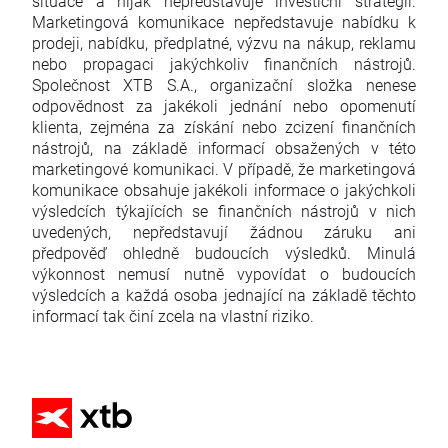
situace a nijak nepředstavuje investiční strategii.
Marketingová komunikace nepředstavuje nabídku k
prodeji, nabídku, předplatné, výzvu na nákup, reklamu
nebo propagaci jakýchkoliv finančních nástrojů.
Společnost XTB S.A., organizační složka nenese
odpovědnost za jakékoli jednání nebo opomenutí
klienta, zejména za získání nebo zcizení finančních
nástrojů, na základě informací obsažených v této
marketingové komunikaci. V případě, že marketingová
komunikace obsahuje jakékoli informace o jakýchkoli
výsledcích týkajících se finančních nástrojů v nich
uvedených, nepředstavují žádnou záruku ani
předpověď ohledně budoucích výsledků. Minulá
výkonnost nemusí nutně vypovídat o budoucích
výsledcích a každá osoba jednající na základě těchto
informací tak činí zcela na vlastní riziko.