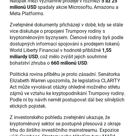
Naopak mezi významné prodeje v rozmezí
5 až 25
milionů USD
spadaly akcie Microsoftu, Amazonu a
Meta Platforms.
Zveřejněné dokumenty přicházejí v době, kdy se stále
více diskutuje o propojení Trumpovy rodiny s
kryptoměnovým byznysem. Členové rodiny byli podle
dostupných informací spojováni s prodejem tokenů
World Liberty Financial v hodnotě přibližně
1,55
miliardy USD
, což mělo zvýšit jejich souhrnné
bohatství zhruba o
660 milionů USD
.
Politická rovina příběhu je proto zásadní. Senátorka
Elizabeth Warren upozornila, že legislativa CLARITY
Act může vyvolávat otázky ohledně možného střetu
zájmů ve vztahu ke kryptopodnikání Trumpovy rodiny.
Podle ní by návrh neměl postupovat dál bez silnějších
etických pojistek.
Z investorského pohledu zveřejnění ukazuje, že
kryptoměnový sektor se postupně přesouvá z okraje
trhu do širšího investičního mainstreamu. Expozice