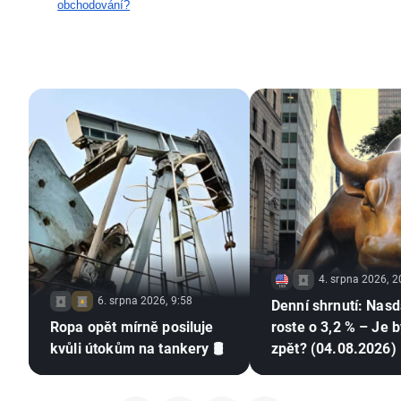
obchodování?
4. srpna 2026, 2
6. srpna 2026, 9:58
Denní shrnutí: Nas
Ropa opět mírně posiluje
roste o 3,2 % – Je b
kvůli útokům na tankery 🛢️
zpět? (04.08.2026)