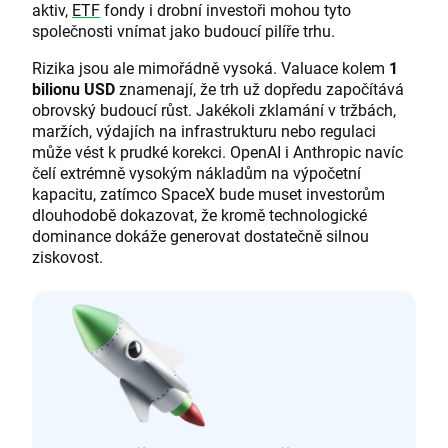
aktiv,
ETF
fondy i drobní investoři mohou tyto
společnosti vnímat jako budoucí pilíře trhu.
Rizika jsou ale mimořádně vysoká. Valuace kolem
1
bilionu USD
znamenají, že trh už dopředu započítává
obrovský budoucí růst. Jakékoli zklamání v tržbách,
maržích, výdajích na infrastrukturu nebo regulaci
může vést k prudké korekci. OpenAI i Anthropic navíc
čelí extrémně vysokým nákladům na výpočetní
kapacitu, zatímco SpaceX bude muset investorům
dlouhodobě dokazovat, že kromě technologické
dominance dokáže generovat dostatečně silnou
ziskovost.