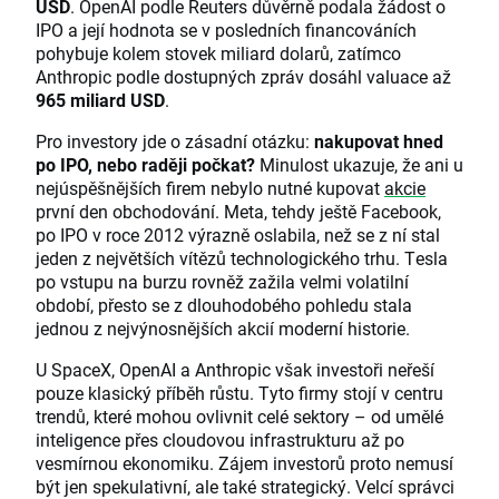
USD
. OpenAI podle Reuters důvěrně podala žádost o
IPO a její hodnota se v posledních financováních
pohybuje kolem stovek miliard dolarů, zatímco
Anthropic podle dostupných zpráv dosáhl valuace až
965 miliard USD
.
Pro investory jde o zásadní otázku:
nakupovat hned
po IPO, nebo raději počkat?
Minulost ukazuje, že ani u
nejúspěšnějších firem nebylo nutné kupovat
akcie
první den obchodování. Meta, tehdy ještě Facebook,
po IPO v roce 2012 výrazně oslabila, než se z ní stal
jeden z největších vítězů technologického trhu. Tesla
po vstupu na burzu rovněž zažila velmi volatilní
období, přesto se z dlouhodobého pohledu stala
jednou z nejvýnosnějších akcií moderní historie.
U SpaceX, OpenAI a Anthropic však investoři neřeší
pouze klasický příběh růstu. Tyto firmy stojí v centru
trendů, které mohou ovlivnit celé sektory – od umělé
inteligence přes cloudovou infrastrukturu až po
vesmírnou ekonomiku. Zájem investorů proto nemusí
být jen spekulativní, ale také strategický. Velcí správci