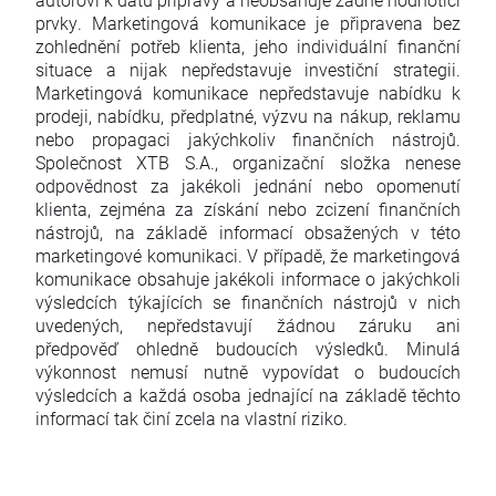
prvky. Marketingová komunikace je připravena bez
zohlednění potřeb klienta, jeho individuální finanční
situace a nijak nepředstavuje investiční strategii.
Marketingová komunikace nepředstavuje nabídku k
prodeji, nabídku, předplatné, výzvu na nákup, reklamu
nebo propagaci jakýchkoliv finančních nástrojů.
Společnost XTB S.A., organizační složka nenese
odpovědnost za jakékoli jednání nebo opomenutí
klienta, zejména za získání nebo zcizení finančních
nástrojů, na základě informací obsažených v této
marketingové komunikaci. V případě, že marketingová
komunikace obsahuje jakékoli informace o jakýchkoli
výsledcích týkajících se finančních nástrojů v nich
uvedených, nepředstavují žádnou záruku ani
předpověď ohledně budoucích výsledků. Minulá
výkonnost nemusí nutně vypovídat o budoucích
výsledcích a každá osoba jednající na základě těchto
informací tak činí zcela na vlastní riziko.