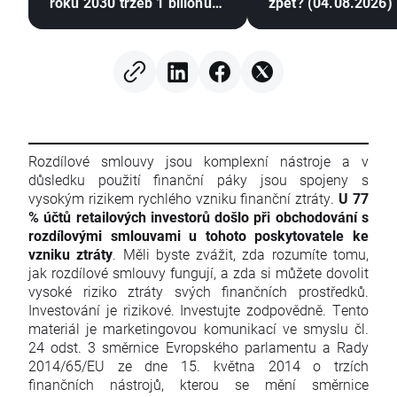
roku 2030 tržeb 1 bilionu
zpět? (04.08.2026)
USD?
Rozdílové smlouvy jsou komplexní nástroje a v
důsledku použití finanční páky jsou spojeny s
vysokým rizikem rychlého vzniku finanční ztráty.
U 77
% účtů retailových investorů došlo při obchodování s
rozdílovými smlouvami u tohoto poskytovatele ke
vzniku ztráty
. Měli byste zvážit, zda rozumíte tomu,
jak rozdílové smlouvy fungují, a zda si můžete dovolit
vysoké riziko ztráty svých finančních prostředků.
Investování je rizikové. Investujte zodpovědně. Tento
materiál je marketingovou komunikací ve smyslu čl.
24 odst. 3 směrnice Evropského parlamentu a Rady
2014/65/EU ze dne 15. května 2014 o trzích
finančních nástrojů, kterou se mění směrnice