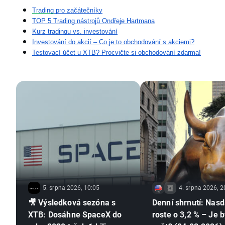
Trading
 pro začátečníky
TOP 5 Trading nástrojů Ondřeje Hartmana
Kurz tradingu vs. investování
Investování do akcií – Co je to obchodování s akciemi?
Testovací účet u XTB? Procvičte si obchodování zdarma!
5. srpna 2026, 10:05
4. srpna 2026, 2
🎥 Výsledková sezóna s
Denní shrnutí: Nas
XTB: Dosáhne SpaceX do
roste o 3,2 % – Je b