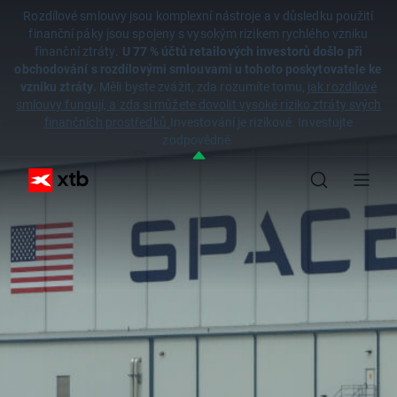
Rozdílové smlouvy jsou komplexní nástroje a v důsledku použití
finanční páky jsou spojeny s vysokým rizikem rychlého vzniku
finanční ztráty.
U 77 % účtů retailových investorů došlo při
obchodování s rozdílovými smlouvami u tohoto poskytovatele ke
vzniku ztráty.
Měli byste zvážit, zda rozumíte tomu,
jak rozdílové
smlouvy fungují, a zda si můžete dovolit vysoké riziko ztráty svých
finančních prostředků.
Investování je rizikové. Investujte
zodpovědně.