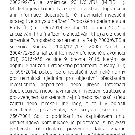
2002/92/ES a směrnice 2011/61/EU (MiFID II).
Marketingová komunikace není investiční doporučení
ani informace doporučující či navrhující investiční
strategii ve smyslu nařízení Evropského parlamentu a
Rady (EU) č. 596/2014 ze dne 16. dubna 2014 o
zneužívání trhu (nařízení o zneužívání trhu) a o zrušení
směrnice Evropského parlamentu a Rady 2003/6/ES a
směrnic Komise 2003/124/ES, 2003/125/ES a
2004/72/ES a nařízení Komise v přenesené pravomoci
(EU) 2016/958 ze dne 9. března 2016, kterým se
doplňuje nařízení Evropského parlamentu a Rady (EU)
č. 596/2014, pokud jde o regulační technické normy
pro technická ujednání pro objektivní předkládání
investičních doporučení nebo jiných informací
doporučujících nebo navrhujících investiční strategie a
pro zveřejnění konkrétních zájmů nebo náznaků střetu
zájmů nebo jakékoli jiné rady, a to i v oblasti
investičního poradenství, ve smyslu zákona č.
256/2004 Sb., o podnikání na kapitálovém trhu.
Marketingová komunikace je připravena s nejvyšší
pečlivostí, objektivitou, prezentuje fakta známé
autorovi k datu přípravy a neobsahuje žádné hodnotící