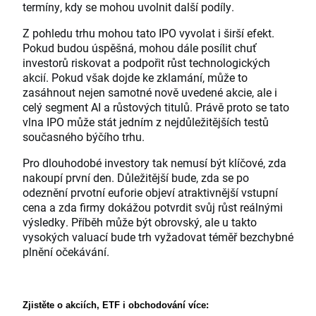
termíny, kdy se mohou uvolnit další podíly.
Z pohledu trhu mohou tato IPO vyvolat i širší efekt.
Pokud budou úspěšná, mohou dále posílit chuť
investorů riskovat a podpořit růst technologických
akcií. Pokud však dojde ke zklamání, může to
zasáhnout nejen samotné nově uvedené akcie, ale i
celý segment AI a růstových titulů. Právě proto se tato
vlna IPO může stát jedním z nejdůležitějších testů
současného býčího trhu.
Pro dlouhodobé investory tak nemusí být klíčové, zda
nakoupí první den. Důležitější bude, zda se po
odeznění prvotní euforie objeví atraktivnější vstupní
cena a zda firmy dokážou potvrdit svůj růst reálnými
výsledky. Příběh může být obrovský, ale u takto
vysokých valuací bude trh vyžadovat téměř bezchybné
plnění očekávání.
Zjistěte o akciích, ETF i obchodování více: