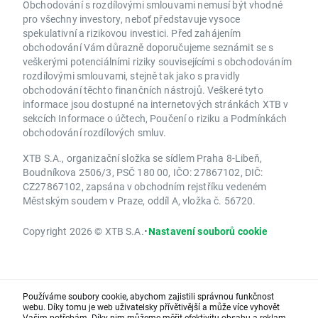
Obchodování s rozdílovými smlouvami nemusí být vhodné
pro všechny investory, neboť představuje vysoce
spekulativní a rizikovou investici. Před zahájením
obchodování Vám důrazně doporučujeme seznámit se s
veškerými potenciálními riziky souvisejícími s obchodováním
rozdílovými smlouvami, stejně tak jako s pravidly
obchodování těchto finančních nástrojů. Veškeré tyto
informace jsou dostupné na internetových stránkách XTB v
sekcích Informace o účtech, Poučení o riziku a Podmínkách
obchodování rozdílových smluv.
XTB S.A., organizační složka se sídlem Praha 8-Libeň,
Boudníkova 2506/3, PSČ 180 00, IČO: 27867102, DIČ:
CZ27867102, zapsána v obchodním rejstříku vedeném
Městským soudem v Praze, oddíl A, vložka č. 56720.
Copyright 2026 © XTB S.A.
•
Nastavení souborů cookie
Používáme soubory cookie, abychom zajistili správnou funkčnost
webu. Díky tomu je web uživatelsky přívětivější a může více vyhovět
Vašim potřebám. Díky nim můžeme měřit efektivitu obsahu a reklam,