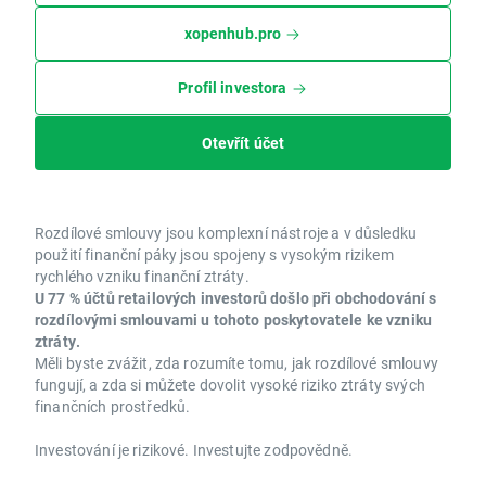
xopenhub.pro
Profil investora
Otevřít účet
Rozdílové smlouvy jsou komplexní nástroje a v důsledku
použití finanční páky jsou spojeny s vysokým rizikem
rychlého vzniku finanční ztráty.
U 77 % účtů retailových investorů došlo při obchodování s
rozdílovými smlouvami u tohoto poskytovatele ke vzniku
ztráty.
Měli byste zvážit, zda rozumíte tomu, jak rozdílové smlouvy
fungují, a zda si můžete dovolit vysoké riziko ztráty svých
finančních prostředků.
Investování je rizikové. Investujte zodpovědně.