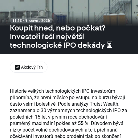
11:13 · 9. června 2026
Koupit hned, nebo počkat?
Investoři řeší největší
technologické IPO dekády ⏳
Akciový Trh
Historie velkých technologických IPO investorům
připomíná, že první měsíce po vstupu na burzu bývají
často velmi bolestivé. Podle analýzy Truist Wealth,
zaznamenalo 30 významných technologických IPO za
posledních 15 let v prvním roce
obchodování
průměrný maximální pokles až
55 %
. Důvodem bývá
nízký počet volně obchodovaných akcií, přehnaná
očekávání investorů nebo prodejní tlak po skončení