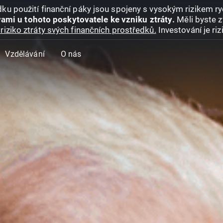
ku použití finanční páky jsou spojeny s vysokým rizikem ryc
ami u tohoto poskytovatele ke vzniku ztráty.
Měli byste z
riziko ztráty svých finančních prostředků.
Investování je ri
Vzdělávání
O nás