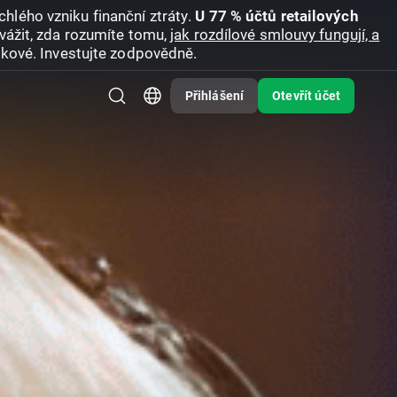
hlého vzniku finanční ztráty.
U 77 % účtů retailových
vážit, zda rozumíte tomu,
jak rozdílové smlouvy fungují, a
zikové. Investujte zodpovědně.
Přihlášení
Otevřít účet