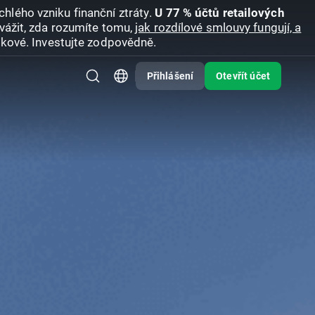
hlého vzniku finanční ztráty.
U 77 % účtů retailových
vážit, zda rozumíte tomu,
jak rozdílové smlouvy fungují, a
zikové. Investujte zodpovědně.
Přihlášení
Otevřít účet