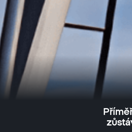
Příměř
zůstá