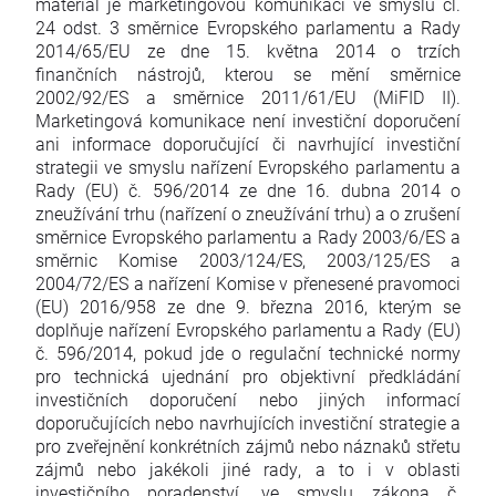
materiál je marketingovou komunikací ve smyslu čl.
24 odst. 3 směrnice Evropského parlamentu a Rady
2014/65/EU ze dne 15. května 2014 o trzích
finančních nástrojů, kterou se mění směrnice
2002/92/ES a směrnice 2011/61/EU (MiFID II).
Marketingová komunikace není investiční doporučení
ani informace doporučující či navrhující investiční
strategii ve smyslu nařízení Evropského parlamentu a
Rady (EU) č. 596/2014 ze dne 16. dubna 2014 o
zneužívání trhu (nařízení o zneužívání trhu) a o zrušení
směrnice Evropského parlamentu a Rady 2003/6/ES a
směrnic Komise 2003/124/ES, 2003/125/ES a
2004/72/ES a nařízení Komise v přenesené pravomoci
(EU) 2016/958 ze dne 9. března 2016, kterým se
doplňuje nařízení Evropského parlamentu a Rady (EU)
č. 596/2014, pokud jde o regulační technické normy
pro technická ujednání pro objektivní předkládání
investičních doporučení nebo jiných informací
doporučujících nebo navrhujících investiční strategie a
pro zveřejnění konkrétních zájmů nebo náznaků střetu
zájmů nebo jakékoli jiné rady, a to i v oblasti
investičního poradenství, ve smyslu zákona č.