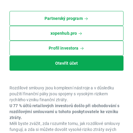
Partnerský program
xopenhub.pro
Profil investora
Otevřít účet
Rozdílové smlouvy jsou komplexní nástroje a v důsledku
použití finanční páky jsou spojeny s vysokým rizikem
rychlého vzniku finanční ztráty.
U 77 % účtů retailových investorů došlo při obchodování s
rozdílovými smlouvami u tohoto poskytovatele ke vzniku
ztráty.
Měli byste zvážit, zda rozumíte tomu, jak rozdílové smlouvy
fungují, a zda si můžete dovolit vysoké riziko ztráty svých