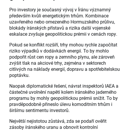
Pro investory je současný vývoj v Íránu významný
především kvůli energetickým trhům. Kombinace
uzavřeného nebo omezeného Hormuzského průlivu,
blokády íránských přístavů a rizika další vojenské
eskalace zvyšuje geopolitickou prémii v cenách ropy.
Pokud se konflikt rozšíří, trhy mohou rychle započítat
riziko výpadků v dodávkách energií. To by mohlo
podpořit růst cen ropy a zemního plynu, ale zároveň
zvýšit tlak na akciové trhy, zejména v sektorech
citlivých na náklady energií, dopravu a spotřebitelskou
poptávku.
Naopak diplomatické řešení, návrat inspektorů IAEA a
částečné uvolnění napětí kolem íránského jaderného
programu by mohly geopolitickou prémii snížit. To by
pravděpodobně přineslo úlevu komoditním trhům i
širšímu sentimentu investorů.
Největší nejistotou zůstává, zda se podaří ověřit
zásoby íránského uranu a obnovit kontrolní