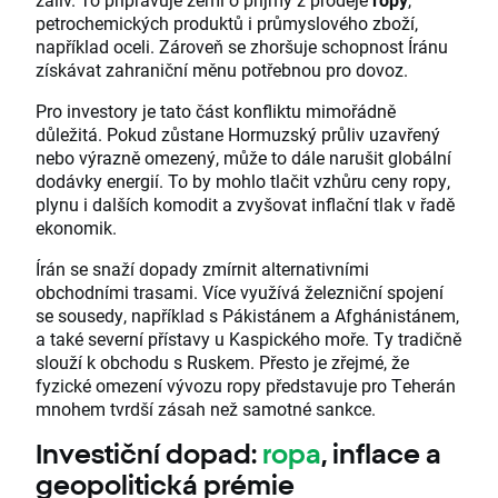
petrochemických produktů i průmyslového zboží,
například oceli. Zároveň se zhoršuje schopnost Íránu
získávat zahraniční měnu potřebnou pro dovoz.
Pro investory je tato část konfliktu mimořádně
důležitá. Pokud zůstane Hormuzský průliv uzavřený
nebo výrazně omezený, může to dále narušit globální
dodávky energií. To by mohlo tlačit vzhůru ceny ropy,
plynu i dalších komodit a zvyšovat inflační tlak v řadě
ekonomik.
Írán se snaží dopady zmírnit alternativními
obchodními trasami. Více využívá železniční spojení
se sousedy, například s Pákistánem a Afghánistánem,
a také severní přístavy u Kaspického moře. Ty tradičně
slouží k obchodu s Ruskem. Přesto je zřejmé, že
fyzické omezení vývozu ropy představuje pro Teherán
mnohem tvrdší zásah než samotné sankce.
Investiční dopad:
ropa
, inflace a
geopolitická prémie