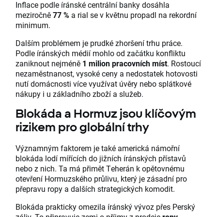
Inflace podle íránské centrální banky dosáhla
meziročně
77 %
a rial se v květnu propadl na rekordní
minimum.
Dalším problémem je prudké zhoršení trhu práce.
Podle íránských médií mohlo od začátku konfliktu
zaniknout nejméně
1 milion pracovních míst
. Rostoucí
nezaměstnanost, vysoké ceny a nedostatek hotovosti
nutí domácnosti více využívat úvěry nebo splátkové
nákupy i u základního zboží a služeb.
Blokáda a Hormuz jsou klíčovým
rizikem pro globální trhy
Významným faktorem je také americká námořní
blokáda lodí mířících do jižních íránských přístavů
nebo z nich. Ta má přimět Teherán k opětovnému
otevření Hormuzského průlivu, který je zásadní pro
přepravu ropy a dalších strategických komodit.
Blokáda prakticky omezila íránský vývoz přes Perský
záliv. To připravuje zemi o příjmy z prodeje
ropy
,