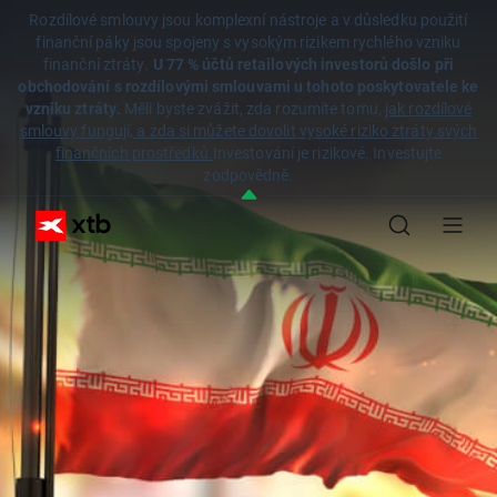
Rozdílové smlouvy jsou komplexní nástroje a v důsledku použití
finanční páky jsou spojeny s vysokým rizikem rychlého vzniku
finanční ztráty.
U 77 % účtů retailových investorů došlo při
obchodování s rozdílovými smlouvami u tohoto poskytovatele ke
vzniku ztráty.
Měli byste zvážit, zda rozumíte tomu,
jak rozdílové
smlouvy fungují, a zda si můžete dovolit vysoké riziko ztráty svých
finančních prostředků.
Investování je rizikové. Investujte
zodpovědně.