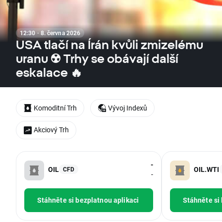
12:30 · 8. června 2026
USA tlačí na Írán kvůli zmizelému
uranu ☢️ Trhy se obávají další
eskalace 🔥
Komoditní Trh
Vývoj Indexů
Akciový Trh
-
OIL
OIL.WTI
CFD
-
Stáhněte si bezplatnou aplikaci
Stáhněte si