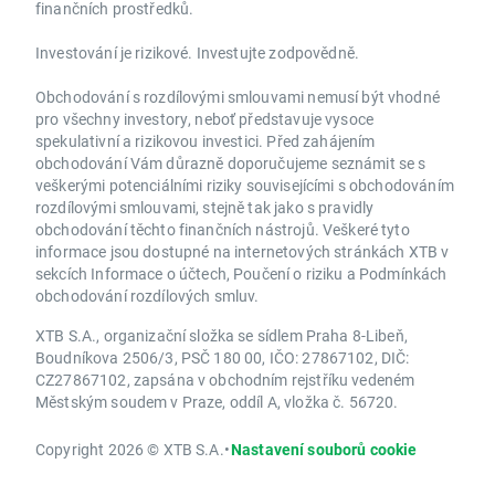
finančních prostředků.
Investování je rizikové. Investujte zodpovědně.
Obchodování s rozdílovými smlouvami nemusí být vhodné
pro všechny investory, neboť představuje vysoce
spekulativní a rizikovou investici. Před zahájením
obchodování Vám důrazně doporučujeme seznámit se s
veškerými potenciálními riziky souvisejícími s obchodováním
rozdílovými smlouvami, stejně tak jako s pravidly
obchodování těchto finančních nástrojů. Veškeré tyto
informace jsou dostupné na internetových stránkách XTB v
sekcích Informace o účtech, Poučení o riziku a Podmínkách
obchodování rozdílových smluv.
XTB S.A., organizační složka se sídlem Praha 8-Libeň,
Boudníkova 2506/3, PSČ 180 00, IČO: 27867102, DIČ:
CZ27867102, zapsána v obchodním rejstříku vedeném
Městským soudem v Praze, oddíl A, vložka č. 56720.
Copyright 2026 © XTB S.A.
•
Nastavení souborů cookie