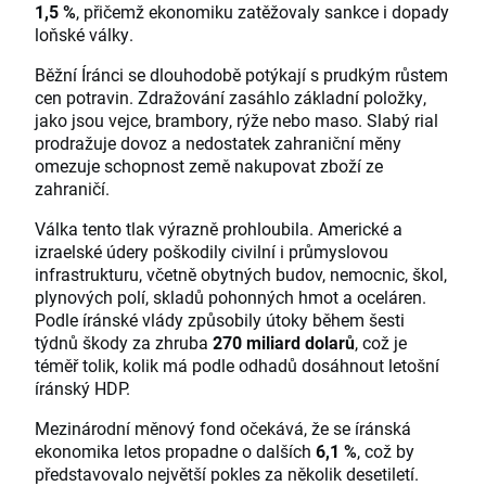
1,5 %
, přičemž ekonomiku zatěžovaly sankce i dopady
loňské války.
Běžní Íránci se dlouhodobě potýkají s prudkým růstem
cen potravin. Zdražování zasáhlo základní položky,
jako jsou vejce, brambory, rýže nebo maso. Slabý rial
prodražuje dovoz a nedostatek zahraniční měny
omezuje schopnost země nakupovat zboží ze
zahraničí.
Válka tento tlak výrazně prohloubila. Americké a
izraelské údery poškodily civilní i průmyslovou
infrastrukturu, včetně obytných budov, nemocnic, škol,
plynových polí, skladů pohonných hmot a oceláren.
Podle íránské vlády způsobily útoky během šesti
týdnů škody za zhruba
270 miliard dolarů
, což je
téměř tolik, kolik má podle odhadů dosáhnout letošní
íránský HDP.
Mezinárodní měnový fond očekává, že se íránská
ekonomika letos propadne o dalších
6,1 %
, což by
představovalo největší pokles za několik desetiletí.