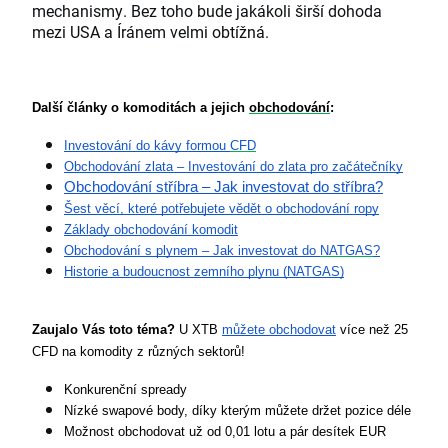
mechanismy. Bez toho bude jakákoli širší dohoda
mezi USA a Íránem velmi obtížná.
Další články o komoditách a jejich 
obchodování
:
Investování do kávy formou 
CFD
Obchodování zlata – Investování do zlata pro začátečníky
Obchodování stříbra – Jak investovat do stříbra?
Šest věcí, které potřebujete vědět o obchodování ropy
Základy obchodování komodit
Obchodování s plynem – Jak investovat do 
NATGAS
?
Historie a budoucnost zemního plynu (NATGAS)
Zaujalo Vás toto téma?
 U XTB 
můžete obchodovat
 více než 25 
CFD na komodity z různých sektorů!
Konkurenční spready
Nízké swapové body, díky kterým můžete držet pozice déle
Možnost obchodovat už od 0,01 lotu a pár desítek EUR