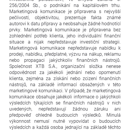
256/2004 Sb., o podnikání na kapitálovém trhu.
Marketingová komunikace je připravena s nejvyšší
pečlivostí, objektivitou, prezentuje fakta známé
autorovi k datu přípravy a neobsahuje žádné hodnotící
prvky. Marketingová komunikace je připravena bez
zohlednění potřeb klienta, jeho individuální finanční
situace a nijak nepředstavuje investiční strategii.
Marketingová komunikace nepředstavuje nabídku k
prodeji, nabídku, předplatné, výzvu na nákup, reklamu
nebo propagaci jakýchkoliv finančních nástrojů.
Společnost XTB S.A., organizační složka nenese
odpovědnost za jakékoli jednání nebo opomenutí
klienta, zejména za získání nebo zcizení finančních
nástrojů, na základě informací obsažených v této
marketingové komunikaci. V případě, že marketingová
komunikace obsahuje jakékoli informace o jakýchkoli
výsledcích týkajících se finančních nástrojů v nich
uvedených, nepředstavují žádnou záruku ani
předpověď ohledně budoucích výsledků. Minulá
výkonnost nemusí nutně vypovídat o budoucích
výsledcích a každá osoba jednající na základě těchto