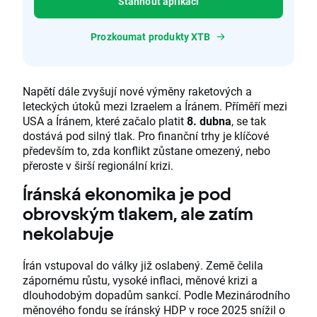
Stáhnout aplikaci
Prozkoumat produkty XTB
Napětí dále zvyšují nové výměny raketových a
leteckých útoků mezi Izraelem a Íránem. Příměří mezi
USA a Íránem, které začalo platit
8. dubna
, se tak
dostává pod silný tlak. Pro finanční trhy je klíčové
především to, zda konflikt zůstane omezený, nebo
přeroste v širší regionální krizi.
Íránská ekonomika je pod
obrovským tlakem, ale zatím
nekolabuje
Írán vstupoval do války již oslabený. Země čelila
zápornému růstu, vysoké inflaci, měnové krizi a
dlouhodobým dopadům sankcí. Podle Mezinárodního
měnového fondu se íránský HDP v roce 2025 snížil o