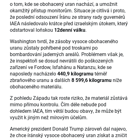
o tom, kde se obohacený uran nachází, a umožnit
okamžitý přístup monitorům. Situace je citlivá i proto,
že poslední odsouzení Íránu ze strany rady guvernérů
IAEA následovalo krátce před izraelským útokem, který
odstartoval loňskou
12denní válku
.
Washington tvrdí, že zásoby vysoce obohaceného
uranu zůstaly pohřbené pod troskami po
bombardování jaderných areálů. Problémem však je,
že inspektoři se dosud nevrátili do poškozených
zařízení ve Fordow, Isfahánu a Natanzu, kde se
naposledy nacházelo
440,9 kilogramu
téměř
zbraňového uranu a dalších
8 599,6 kilogramu
níže
obohaceného materiálu.
Z pohledu Západu tak roste riziko, že materiál zůstává
mimo přímou kontrolu. Čím déle nebude pod
dohledem IAEA, tím větší budou obavy, že může být
využit k jiným než mírovým účelům.
Americký prezident Donald Trump zároveň dal najevo,
že chce íránský vysoce obohacený uran získat a zničit