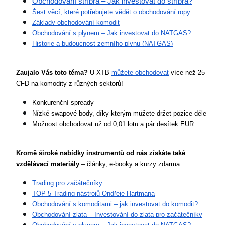
Obchodování stříbra – Jak investovat do stříbra?
Šest věcí, které potřebujete vědět o obchodování ropy
Základy obchodování komodit
Obchodování s plynem – Jak investovat do 
NATGAS
?
Historie a budoucnost zemního plynu (NATGAS)
Zaujalo Vás toto téma?
 U XTB 
můžete obchodovat
 více než 25 
CFD na komodity z různých sektorů!
Konkurenční spready
Nízké swapové body, díky kterým můžete držet pozice déle
Možnost obchodovat už od 0,01 lotu a pár desítek EUR
Kromě široké nabídky instrumentů od nás získáte také 
vzdělávací materiály
 – články, e-booky a kurzy zdarma:
Trading
 pro začátečníky
TOP 5 Trading nástrojů Ondřeje Hartmana
Obchodování s komoditami – jak investovat do komodit?
Obchodování zlata – Investování do zlata pro začátečníky