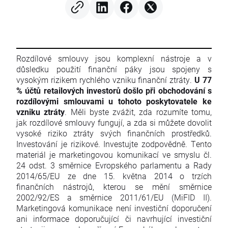
Rozdílové smlouvy jsou komplexní nástroje a v
důsledku použití finanční páky jsou spojeny s
vysokým rizikem rychlého vzniku finanční ztráty.
U 77
% účtů retailových investorů došlo při obchodování s
rozdílovými smlouvami u tohoto poskytovatele ke
vzniku ztráty
. Měli byste zvážit, zda rozumíte tomu,
jak rozdílové smlouvy fungují, a zda si můžete dovolit
vysoké riziko ztráty svých finančních prostředků.
Investování je rizikové. Investujte zodpovědně. Tento
materiál je marketingovou komunikací ve smyslu čl.
24 odst. 3 směrnice Evropského parlamentu a Rady
2014/65/EU ze dne 15. května 2014 o trzích
finančních nástrojů, kterou se mění směrnice
2002/92/ES a směrnice 2011/61/EU (MiFID II).
Marketingová komunikace není investiční doporučení
ani informace doporučující či navrhující investiční