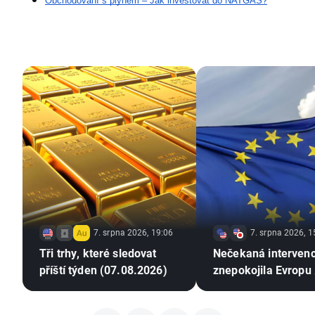
Obchodování s plynem – Jak investovat do NATGAS?
7. srpna 2026, 19:06
7. srpna 2026, 1
Tři trhy, které sledovat
Nečekaná interven
příští týden (07.08.2026)
znepokojila Evropu 