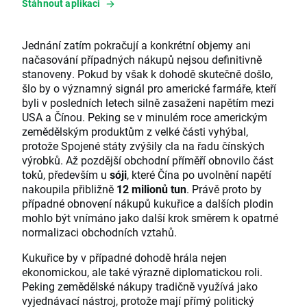
Stáhnout aplikaci
Jednání zatím pokračují a konkrétní objemy ani
načasování případných nákupů nejsou definitivně
stanoveny. Pokud by však k dohodě skutečně došlo,
šlo by o významný signál pro americké farmáře, kteří
byli v posledních letech silně zasaženi napětím mezi
USA a Čínou. Peking se v minulém roce americkým
zemědělským produktům z velké části vyhýbal,
protože Spojené státy zvýšily cla na řadu čínských
výrobků. Až pozdější obchodní příměří obnovilo část
toků, především u
sóji
, které Čína po uvolnění napětí
nakoupila přibližně
12 milionů tun
. Právě proto by
případné obnovení nákupů kukuřice a dalších plodin
mohlo být vnímáno jako další krok směrem k opatrné
normalizaci obchodních vztahů.
Kukuřice by v případné dohodě hrála nejen
ekonomickou, ale také výrazně diplomatickou roli.
Peking zemědělské nákupy tradičně využívá jako
vyjednávací nástroj, protože mají přímý politický