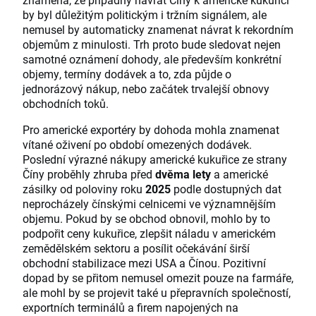
by byl důležitým politickým i tržním signálem, ale
nemusel by automaticky znamenat návrat k rekordním
objemům z minulosti. Trh proto bude sledovat nejen
samotné oznámení dohody, ale především konkrétní
objemy, termíny dodávek a to, zda půjde o
jednorázový nákup, nebo začátek trvalejší obnovy
obchodních toků.
Pro americké exportéry by dohoda mohla znamenat
vítané oživení po období omezených dodávek.
Poslední výrazné nákupy americké kukuřice ze strany
Číny proběhly zhruba před
dvěma lety
a americké
zásilky od poloviny roku
2025
podle dostupných dat
neprocházely čínskými celnicemi ve významnějším
objemu. Pokud by se obchod obnovil, mohlo by to
podpořit ceny kukuřice, zlepšit náladu v americkém
zemědělském sektoru a posílit očekávání širší
obchodní stabilizace mezi USA a Čínou. Pozitivní
dopad by se přitom nemusel omezit pouze na farmáře,
ale mohl by se projevit také u přepravních společností,
exportních terminálů a firem napojených na