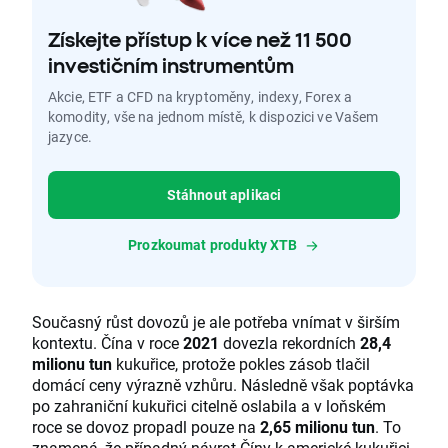
Získejte přístup k více než 11 500
investičním instrumentům
Akcie, ETF a CFD na kryptoměny, indexy, Forex a
komodity, vše na jednom místě, k dispozici ve Vašem
jazyce.
Stáhnout aplikaci
Prozkoumat produkty XTB
Současný růst dovozů je ale potřeba vnímat v širším
kontextu. Čína v roce
2021
dovezla rekordních
28,4
milionu tun
kukuřice, protože pokles zásob tlačil
domácí ceny výrazně vzhůru. Následně však poptávka
po zahraniční kukuřici citelně oslabila a v loňském
roce se dovoz propadl pouze na
2,65 milionu tun
. To
znamená, že případný návrat Číny k americké kukuřici