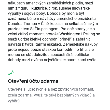
nákupech amerických zemědělských plodin, mezi
nimiž figurují
kukuřice
, čirok, sušené lihovarské
výpalky i sójové boby. Dohoda by mohla být
oznámena během návštěvy amerického prezidenta
Donalda Trumpa v Číně, kde se má setkat s čínským
prezidentem Si Ťin-pchingem. Pro obě strany jde o
velmi citlivý moment, protože Washington i Peking se
snaží udržet křehké obchodní příměří a zabránit
návratu k tvrdší tarifní eskalaci. Zemědělské nákupy
proto nejsou pouze otázkou komoditního trhu, ale
mohou se stát důležitou součástí širší politické
dohody mezi dvěma největšími ekonomikami světa.
Otevření účtu zdarma
Otevřete si účet rychle a bez zbytečných formalit,
zcela zdarma. Využijte také bezplatných vkladů a
výběrů.