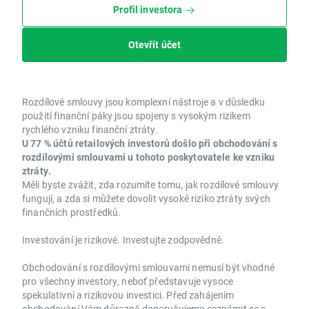
Profil investora
Otevřít účet
Rozdílové smlouvy jsou komplexní nástroje a v důsledku
použití finanční páky jsou spojeny s vysokým rizikem
rychlého vzniku finanční ztráty.
U 77 % účtů retailových investorů došlo při obchodování s
rozdílovými smlouvami u tohoto poskytovatele ke vzniku
ztráty.
Měli byste zvážit, zda rozumíte tomu, jak rozdílové smlouvy
fungují, a zda si můžete dovolit vysoké riziko ztráty svých
finančních prostředků.
Investování je rizikové. Investujte zodpovědně.
Obchodování s rozdílovými smlouvami nemusí být vhodné
pro všechny investory, neboť představuje vysoce
spekulativní a rizikovou investici. Před zahájením
obchodování Vám důrazně doporučujeme seznámit se s