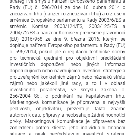
strategii ve smyslu nařízení Evropského parlamentu a
Rady (EU) č. 596/2014 ze dne 16. dubna 2014 o
zneužívání trhu (nařízení o zneužívání trhu) a o zrušení
směrnice Evropského parlamentu a Rady 2003/6/ES a
směrnic Komise 2003/124/ES, 2003/125/ES a
2004/72/ES a nařízení Komise v přenesené pravomoci
(EU) 2016/958 ze dne 9. března 2016, kterým se
doplňuje nařízení Evropského parlamentu a Rady (EU)
č. 596/2014, pokud jde o regulační technické normy
pro technická ujednání pro objektivní předkládání
investičních doporučení nebo jiných informací
doporučujících nebo navrhujících investiční strategie a
pro zveřejnění konkrétních zájmů nebo náznaků střetu
zájmů nebo jakékoli jiné rady, a to i v oblasti
investičního poradenství, ve smyslu zákona č.
256/2004 Sb., o podnikání na kapitálovém trhu.
Marketingová komunikace je připravena s nejvyšší
pečlivostí, objektivitou, prezentuje fakta známé
autorovi k datu přípravy a neobsahuje žádné hodnotící
prvky. Marketingová komunikace je připravena bez
zohlednění potřeb klienta, jeho individuální finanční
situace a nijak nepředstavuje investiční strategii.