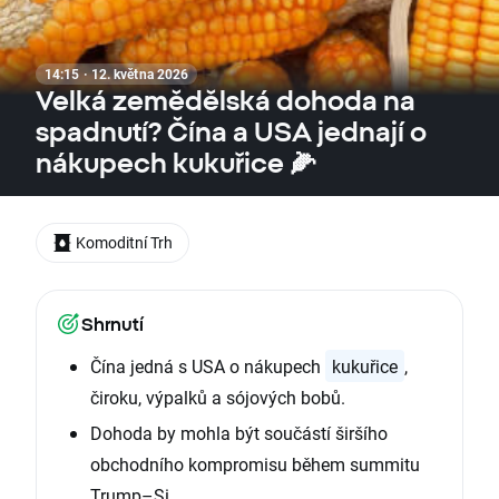
14:15 · 12. května 2026
Velká zemědělská dohoda na
spadnutí? Čína a USA jednají o
nákupech kukuřice 🌽
Komoditní Trh
Shrnutí
Čína jedná s USA o nákupech
kukuřice
,
čiroku, výpalků a sójových bobů.
Dohoda by mohla být součástí širšího
obchodního kompromisu během summitu
Trump–Si.