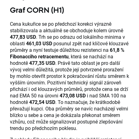
Graf CORN (H1)
Cena kukuřice se po předchozí korekci výrazně
stabilizovala a aktuálně se obchoduje kolem úrovně
477,83 USD
. Trh se po odrazu od lokálního minima v
oblasti
461,03 USD
posunul zpět nad klíčové klouzavé
průměry a nyní testuje důležitou rezistenci na
61,8 %
Fibonacciho retracementu
, která se nachází na
hodnotě
477,35 USD
. Právě tato oblast je pro další
vývoj velmi důležitá, protože její potvrzené proražení
by mohlo otevřít prostor k pokračování růstu směrem k
vyšším úrovním. Pozitivní technický signál zároveň
přichází i od klouzavých průměrů, protože cena se drží
nad EMA 50 na úrovni
473,08 USD
i nad SMA 100 na
hodnotě
472,54 USD
. To naznačuje, že krátkodobě
převažují kupci. Oba průměry se navíc nacházejí velmi
blízko u sebe a cena je dokázala překonat směrem
vzhůru, což může signalizovat postupné zlepšování
trendu po předchozím poklesu.