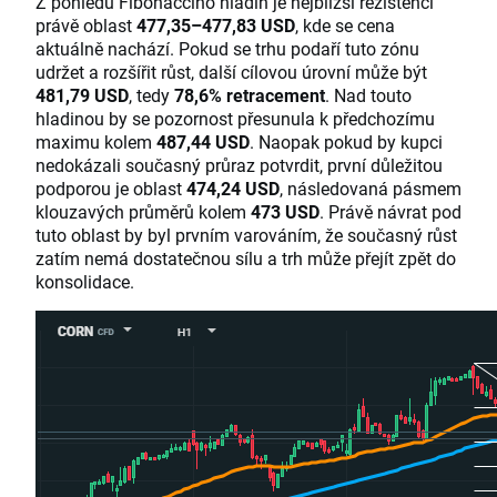
Z pohledu Fibonacciho hladin je nejbližší rezistencí
právě oblast
477,35–477,83 USD
, kde se cena
aktuálně nachází. Pokud se trhu podaří tuto zónu
udržet a rozšířit růst, další cílovou úrovní může být
481,79 USD
, tedy
78,6% retracement
. Nad touto
hladinou by se pozornost přesunula k předchozímu
maximu kolem
487,44 USD
. Naopak pokud by kupci
nedokázali současný průraz potvrdit, první důležitou
podporou je oblast
474,24 USD
, následovaná pásmem
klouzavých průměrů kolem
473 USD
. Právě návrat pod
tuto oblast by byl prvním varováním, že současný růst
zatím nemá dostatečnou sílu a trh může přejít zpět do
konsolidace.