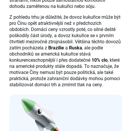
dohodu zaměřenou na kukuřici nebo sóju.
Z pohledu trhu je důležité, že dovoz kukuřice může být
pro Čínu opět atraktivnější než v předchozích
obdobích. Domácí ceny vzrostly poté, co silné deště
poškodily část úrody, a dovoz kukuřice se v prvním
čtvrtletí meziročně ztrojnásobil. Většina těchto dovozů
zatím pocházela z
Brazílie
a
Ruska
, ale podle
obchodníků se americká kukuřice stává
konkurenceschopnější i přes dodatečné
10% clo
, které
na americké produkty stále dopadá. To naznačuje, že
motivace Číny nemusí být pouze politická, ale také
praktická, protože zahraniční dodávky mohou pomoci
stabilizovat domácí trh a zmírnit tlak na ceny.