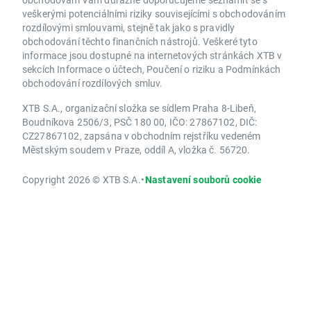
veškerými potenciálními riziky souvisejícími s obchodováním
rozdílovými smlouvami, stejně tak jako s pravidly
obchodování těchto finančních nástrojů. Veškeré tyto
informace jsou dostupné na internetových stránkách XTB v
sekcích Informace o účtech, Poučení o riziku a Podmínkách
obchodování rozdílových smluv.
XTB S.A., organizační složka se sídlem Praha 8-Libeň,
Boudníkova 2506/3, PSČ 180 00, IČO: 27867102, DIČ:
CZ27867102, zapsána v obchodním rejstříku vedeném
Městským soudem v Praze, oddíl A, vložka č. 56720.
Copyright 2026 © XTB S.A.
•
Nastavení souborů cookie