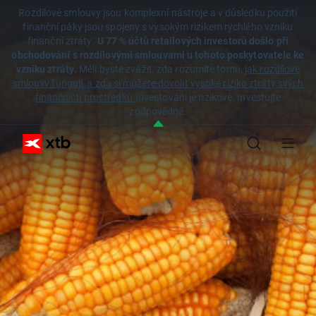
Rozdílové smlouvy jsou komplexní nástroje a v důsledku použití
finanční páky jsou spojeny s vysokým rizikem rychlého vzniku
finanční ztráty.
U 77 % účtů retailových investorů došlo při
obchodování s rozdílovými smlouvami u tohoto poskytovatele ke
vzniku ztráty.
Měli byste zvážit, zda rozumíte tomu,
jak rozdílové
smlouvy fungují, a zda si můžete dovolit vysoké riziko ztráty svých
finančních prostředků.
Investování je rizikové. Investujte
zodpovědně.