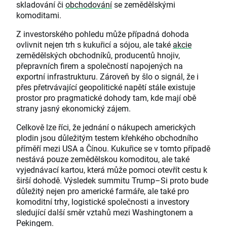
skladování či
obchodování
se zemědělskými
komoditami.
Z investorského pohledu může případná dohoda
ovlivnit nejen trh s kukuřicí a sójou, ale také
akcie
zemědělských obchodníků, producentů hnojiv,
přepravních firem a společností napojených na
exportní infrastrukturu. Zároveň by šlo o signál, že i
přes přetrvávající geopolitické napětí stále existuje
prostor pro pragmatické dohody tam, kde mají obě
strany jasný ekonomický zájem.
Celkově lze říci, že jednání o nákupech amerických
plodin jsou důležitým testem křehkého obchodního
příměří mezi USA a Čínou. Kukuřice se v tomto případě
nestává pouze zemědělskou komoditou, ale také
vyjednávací kartou, která může pomoci otevřít cestu k
širší dohodě. Výsledek summitu Trump–Si proto bude
důležitý nejen pro americké farmáře, ale také pro
komoditní trhy, logistické společnosti a investory
sledující další směr vztahů mezi Washingtonem a
Pekingem.