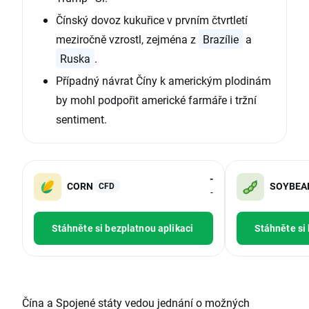
Čínský dovoz kukuřice v prvním čtvrtletí
meziročně vzrostl, zejména z
Brazílie
a
Ruska
.
Případný návrat Číny k americkým plodinám
by mohl podpořit americké farmáře i tržní
sentiment.
-
CORN
SOYBEA
CFD
-
Stáhněte si bezplatnou aplikaci
Stáhněte si
Čína a Spojené státy vedou jednání o možných