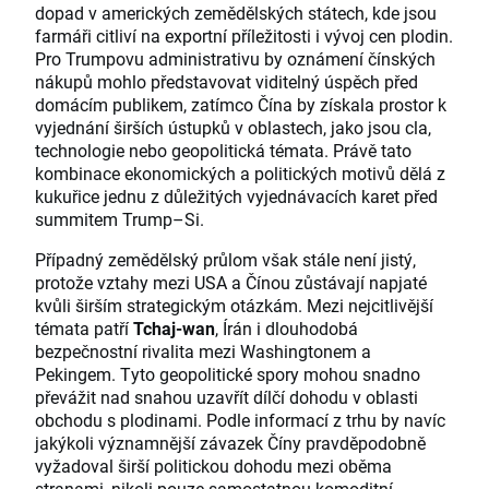
dopad v amerických zemědělských státech, kde jsou
farmáři citliví na exportní příležitosti i vývoj cen plodin.
Pro Trumpovu administrativu by oznámení čínských
nákupů mohlo představovat viditelný úspěch před
domácím publikem, zatímco Čína by získala prostor k
vyjednání širších ústupků v oblastech, jako jsou cla,
technologie nebo geopolitická témata. Právě tato
kombinace ekonomických a politických motivů dělá z
kukuřice jednu z důležitých vyjednávacích karet před
summitem Trump–Si.
Případný zemědělský průlom však stále není jistý,
protože vztahy mezi USA a Čínou zůstávají napjaté
kvůli širším strategickým otázkám. Mezi nejcitlivější
témata patří
Tchaj-wan
, Írán i dlouhodobá
bezpečnostní rivalita mezi Washingtonem a
Pekingem. Tyto geopolitické spory mohou snadno
převážit nad snahou uzavřít dílčí dohodu v oblasti
obchodu s plodinami. Podle informací z trhu by navíc
jakýkoli významnější závazek Číny pravděpodobně
vyžadoval širší politickou dohodu mezi oběma
stranami, nikoli pouze samostatnou komoditní