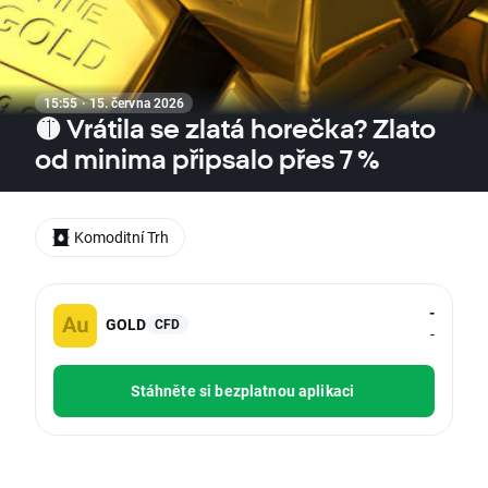
15:55 · 15. června 2026
🟡 Vrátila se zlatá horečka? Zlato
od minima připsalo přes 7 %
Komoditní Trh
-
GOLD
CFD
-
Stáhněte si bezplatnou aplikaci