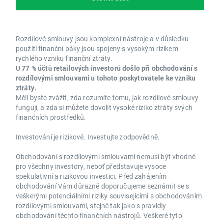
Rozdílové smlouvy jsou komplexní nástroje a v důsledku
použití finanční páky jsou spojeny s vysokým rizikem
rychlého vzniku finanční ztráty.
U 77 % účtů retailových investorů došlo při obchodování s
rozdílovými smlouvami u tohoto poskytovatele ke vzniku
ztráty.
Měli byste zvážit, zda rozumíte tomu, jak rozdílové smlouvy
fungují, a zda si můžete dovolit vysoké riziko ztráty svých
finančních prostředků.
Investování je rizikové. Investujte zodpovědně.
Obchodování s rozdílovými smlouvami nemusí být vhodné
pro všechny investory, neboť představuje vysoce
spekulativní a rizikovou investici. Před zahájením
obchodování Vám důrazně doporučujeme seznámit se s
veškerými potenciálními riziky souvisejícími s obchodováním
rozdílovými smlouvami, stejně tak jako s pravidly
obchodování těchto finančních nástrojů. Veškeré tyto