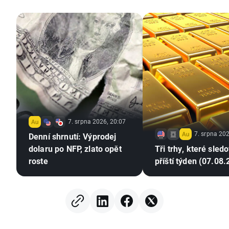
7. srpna 2026, 20:07
7. srpna 202
Denní shrnutí: Výprodej
dolaru po NFP, zlato opět
Tři trhy, které sled
roste
příští týden (07.08