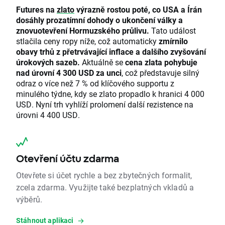
Futures na
zlato
výrazně rostou poté, co USA a Írán
dosáhly prozatímní dohody o ukončení války a
znovuotevření Hormuzského průlivu.
Tato událost
stlačila ceny ropy níže, což automaticky
zmírnilo
obavy trhů z přetrvávající inflace a dalšího zvyšování
úrokových sazeb.
Aktuálně se
cena zlata pohybuje
nad úrovní 4 300 USD za unci
, což představuje silný
odraz o více než 7 % od klíčového supportu z
minulého týdne, kdy se zlato propadlo k hranici 4 000
USD. Nyní trh vyhlíží prolomení další rezistence na
úrovni 4 400 USD.
Otevření účtu zdarma
Otevřete si účet rychle a bez zbytečných formalit,
zcela zdarma. Využijte také bezplatných vkladů a
výběrů.
Stáhnout aplikaci