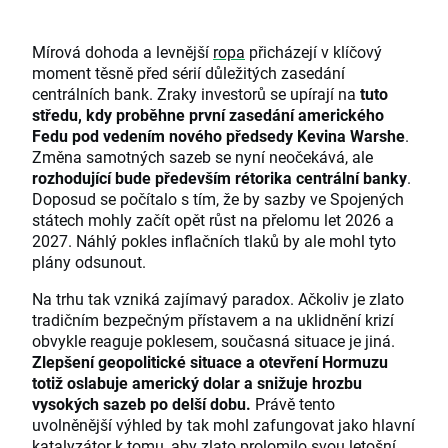
Mírová dohoda a levnější
ropa
přicházejí v klíčový
moment těsně před sérií důležitých zasedání
centrálních bank. Zraky investorů se upírají na
tuto
středu, kdy proběhne první zasedání amerického
Fedu pod vedením nového předsedy Kevina Warshe
.
Změna samotných sazeb se nyní neočekává, ale
rozhodující bude především rétorika centrální banky
.
Doposud se počítalo s tím, že by sazby ve Spojených
státech mohly začít opět růst na přelomu let 2026 a
2027. Náhlý pokles inflačních tlaků by ale mohl tyto
plány odsunout.
Na trhu tak vzniká zajímavý paradox. Ačkoliv je zlato
tradičním bezpečným přístavem a na uklidnění krizí
obvykle reaguje poklesem, současná situace je jiná.
Zlepšení geopolitické situace a otevření Hormuzu
totiž oslabuje americký dolar a snižuje hrozbu
vysokých sazeb po delší dobu.
Právě tento
uvolněnější výhled by tak mohl zafungovat jako hlavní
katalyzátor k tomu, aby zlato prolomilo svou letošní