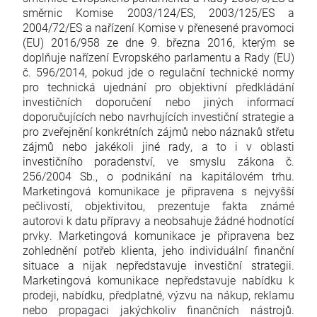
směrnic Komise 2003/124/ES, 2003/125/ES a
2004/72/ES a nařízení Komise v přenesené pravomoci
(EU) 2016/958 ze dne 9. března 2016, kterým se
doplňuje nařízení Evropského parlamentu a Rady (EU)
č. 596/2014, pokud jde o regulační technické normy
pro technická ujednání pro objektivní předkládání
investičních doporučení nebo jiných informací
doporučujících nebo navrhujících investiční strategie a
pro zveřejnění konkrétních zájmů nebo náznaků střetu
zájmů nebo jakékoli jiné rady, a to i v oblasti
investičního poradenství, ve smyslu zákona č.
256/2004 Sb., o podnikání na kapitálovém trhu.
Marketingová komunikace je připravena s nejvyšší
pečlivostí, objektivitou, prezentuje fakta známé
autorovi k datu přípravy a neobsahuje žádné hodnotící
prvky. Marketingová komunikace je připravena bez
zohlednění potřeb klienta, jeho individuální finanční
situace a nijak nepředstavuje investiční strategii.
Marketingová komunikace nepředstavuje nabídku k
prodeji, nabídku, předplatné, výzvu na nákup, reklamu
nebo propagaci jakýchkoliv finančních nástrojů.