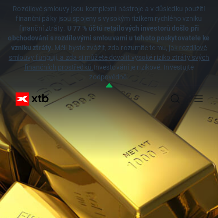
Rozdílové smlouvy jsou komplexní nástroje a v důsledku použití
finanční páky jsou spojeny s vysokým rizikem rychlého vzniku
finanční ztráty.
U 77 % účtů retailových investorů došlo při
obchodování s rozdílovými smlouvami u tohoto poskytovatele ke
vzniku ztráty.
Měli byste zvážit, zda rozumíte tomu,
jak rozdílové
smlouvy fungují, a zda si můžete dovolit vysoké riziko ztráty svých
finančních prostředků.
Investování je rizikové. Investujte
zodpovědně.