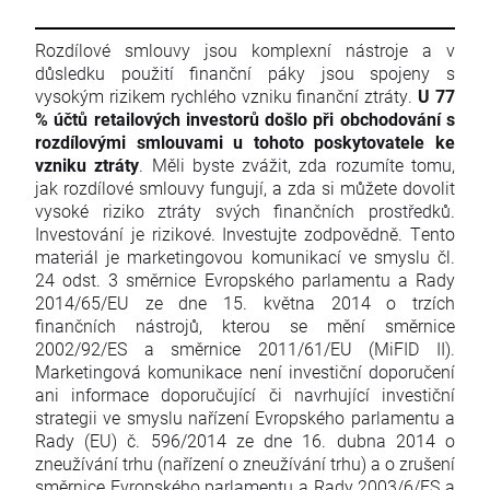
Rozdílové smlouvy jsou komplexní nástroje a v
důsledku použití finanční páky jsou spojeny s
vysokým rizikem rychlého vzniku finanční ztráty.
U 77
% účtů retailových investorů došlo při obchodování s
rozdílovými smlouvami u tohoto poskytovatele ke
vzniku ztráty
. Měli byste zvážit, zda rozumíte tomu,
jak rozdílové smlouvy fungují, a zda si můžete dovolit
vysoké riziko ztráty svých finančních prostředků.
Investování je rizikové. Investujte zodpovědně. Tento
materiál je marketingovou komunikací ve smyslu čl.
24 odst. 3 směrnice Evropského parlamentu a Rady
2014/65/EU ze dne 15. května 2014 o trzích
finančních nástrojů, kterou se mění směrnice
2002/92/ES a směrnice 2011/61/EU (MiFID II).
Marketingová komunikace není investiční doporučení
ani informace doporučující či navrhující investiční
strategii ve smyslu nařízení Evropského parlamentu a
Rady (EU) č. 596/2014 ze dne 16. dubna 2014 o
zneužívání trhu (nařízení o zneužívání trhu) a o zrušení
směrnice Evropského parlamentu a Rady 2003/6/ES a