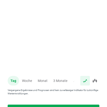
Tag
Woche
Monat
3 Monate
Jahr
Vergangene Ergebnisse und Prognosen sind kein zuverlässiger Indikator für zukünftige
Wertentwicklungen.