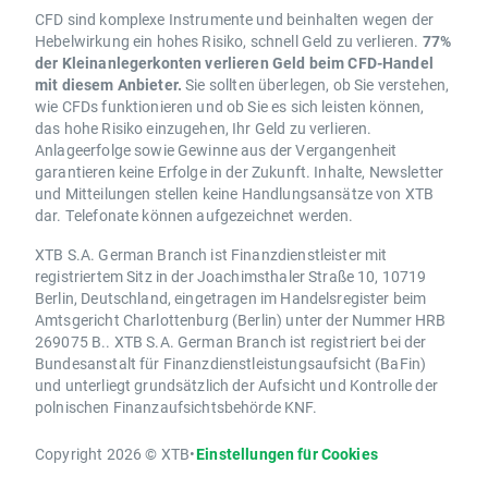
CFD sind komplexe Instrumente und beinhalten wegen der
Hebelwirkung ein hohes Risiko, schnell Geld zu verlieren.
77%
der Kleinanlegerkonten verlieren Geld beim CFD-Handel
mit diesem Anbieter.
Sie sollten überlegen, ob Sie verstehen,
wie CFDs funktionieren und ob Sie es sich leisten können,
das hohe Risiko einzugehen, Ihr Geld zu verlieren.
Anlageerfolge sowie Gewinne aus der Vergangenheit
garantieren keine Erfolge in der Zukunft. Inhalte, Newsletter
und Mitteilungen stellen keine Handlungsansätze von XTB
dar. Telefonate können aufgezeichnet werden.
XTB S.A. German Branch ist Finanzdienstleister mit
registriertem Sitz in der Joachimsthaler Straße 10, 10719
Berlin, Deutschland, eingetragen im Handelsregister beim
Amtsgericht Charlottenburg (Berlin) unter der Nummer HRB
269075 B.. XTB S.A. German Branch ist registriert bei der
Bundesanstalt für Finanzdienstleistungsaufsicht (BaFin)
und unterliegt grundsätzlich der Aufsicht und Kontrolle der
polnischen Finanzaufsichtsbehörde KNF.
Copyright 2026 © XTB
•
Einstellungen für Cookies