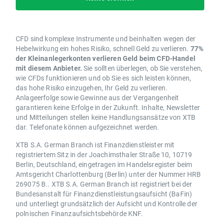
CFD sind komplexe Instrumente und beinhalten wegen der
Hebelwirkung ein hohes Risiko, schnell Geld zu verlieren.
77%
der Kleinanlegerkonten verlieren Geld beim CFD-Handel
mit diesem Anbieter.
Sie sollten überlegen, ob Sie verstehen,
wie CFDs funktionieren und ob Sie es sich leisten können,
das hohe Risiko einzugehen, Ihr Geld zu verlieren.
Anlageerfolge sowie Gewinne aus der Vergangenheit
garantieren keine Erfolge in der Zukunft. Inhalte, Newsletter
und Mitteilungen stellen keine Handlungsansätze von XTB
dar. Telefonate können aufgezeichnet werden.
XTB S.A. German Branch ist Finanzdienstleister mit
registriertem Sitz in der Joachimsthaler Straße 10, 10719
Berlin, Deutschland, eingetragen im Handelsregister beim
Amtsgericht Charlottenburg (Berlin) unter der Nummer HRB
269075 B.. XTB S.A. German Branch ist registriert bei der
Bundesanstalt für Finanzdienstleistungsaufsicht (BaFin)
und unterliegt grundsätzlich der Aufsicht und Kontrolle der
polnischen Finanzaufsichtsbehörde KNF.