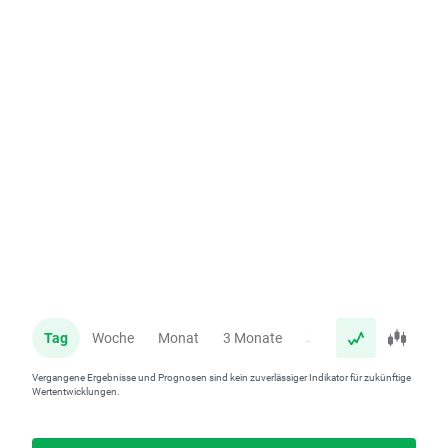
Tag
Woche
Monat
3 Monate
Jahr
Vergangene Ergebnisse und Prognosen sind kein zuverlässiger Indikator für zukünftige
Wertentwicklungen.