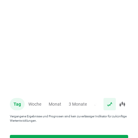
Tag
Woche
Monat
3 Monate
Jahr
Vergangene Ergebnisse und Prognosen sind kein zuverlässiger Indikator für zukünftige
Wertentwicklungen.