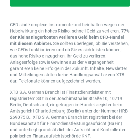
CFD sind komplexe Instrumente und beinhalten wegen der
Hebelwirkung ein hohes Risiko, schnell Geld zu verlieren.
77%
der Kleinanlegerkonten verlieren Geld beim CFD-Handel
mit diesem Anbieter.
Sie sollten überlegen, ob Sie verstehen,
wie CFDs funktionieren und ob Sie es sich leisten können,
das hohe Risiko einzugehen, Ihr Geld zu verlieren.
Anlageerfolge sowie Gewinne aus der Vergangenheit
garantieren keine Erfolge in der Zukunft. Inhalte, Newsletter
und Mitteilungen stellen keine Handlungsansätze von XTB
dar. Telefonate können aufgezeichnet werden.
XTB S.A. German Branch ist Finanzdienstleister mit
registriertem Sitz in der Joachimsthaler Straße 10, 10719
Berlin, Deutschland, eingetragen im Handelsregister beim
Amtsgericht Charlottenburg (Berlin) unter der Nummer HRB
269075 B.. XTB S.A. German Branch ist registriert bei der
Bundesanstalt für Finanzdienstleistungsaufsicht (BaFin)
und unterliegt grundsätzlich der Aufsicht und Kontrolle der
polnischen Finanzaufsichtsbehörde KNF.