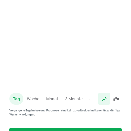
Tag
Woche
Monat
3 Monate
Jahr
Vergangene Ergebnisse und Prognosen sind kein zuverlässiger Indikator für zukünftige
Wertentwicklungen.