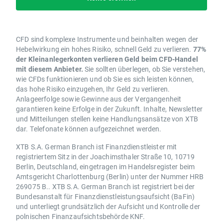
CFD sind komplexe Instrumente und beinhalten wegen der
Hebelwirkung ein hohes Risiko, schnell Geld zu verlieren.
77%
der Kleinanlegerkonten verlieren Geld beim CFD-Handel
mit diesem Anbieter.
Sie sollten überlegen, ob Sie verstehen,
wie CFDs funktionieren und ob Sie es sich leisten können,
das hohe Risiko einzugehen, Ihr Geld zu verlieren.
Anlageerfolge sowie Gewinne aus der Vergangenheit
garantieren keine Erfolge in der Zukunft. Inhalte, Newsletter
und Mitteilungen stellen keine Handlungsansätze von XTB
dar. Telefonate können aufgezeichnet werden.
XTB S.A. German Branch ist Finanzdienstleister mit
registriertem Sitz in der Joachimsthaler Straße 10, 10719
Berlin, Deutschland, eingetragen im Handelsregister beim
Amtsgericht Charlottenburg (Berlin) unter der Nummer HRB
269075 B.. XTB S.A. German Branch ist registriert bei der
Bundesanstalt für Finanzdienstleistungsaufsicht (BaFin)
und unterliegt grundsätzlich der Aufsicht und Kontrolle der
polnischen Finanzaufsichtsbehörde KNF.