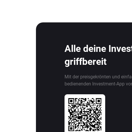
Alle deine Inve
griffbereit
Mit der preisgekrönten und einf
bedienenden Investment-App vo