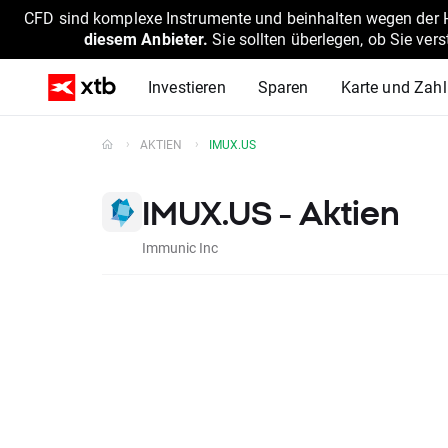
CFD sind komplexe Instrumente und beinhalten wegen der He
diesem Anbieter.
Sie sollten überlegen, ob Sie ver
Investieren
Sparen
Karte und Zah
AKTIEN
IMUX.US
IMUX.US - Aktien
Immunic Inc