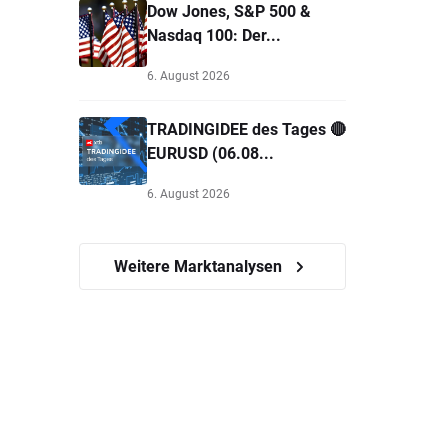
Dow Jones, S&P 500 &
Nasdaq 100: Der...
6. August 2026
TRADINGIDEE des Tages 🔴
EURUSD (06.08...
6. August 2026
Weitere Marktanalysen