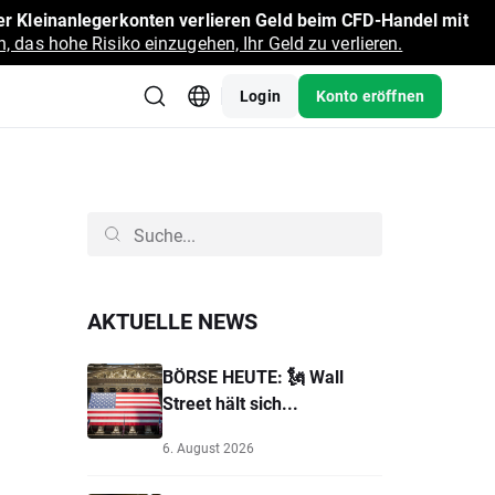
r Kleinanlegerkonten verlieren Geld beim CFD-Handel mit
, das hohe Risiko einzugehen, Ihr Geld zu verlieren.
Login
Konto eröffnen
AKTUELLE NEWS
BÖRSE HEUTE: 🗽 Wall
Street hält sich...
6. August 2026