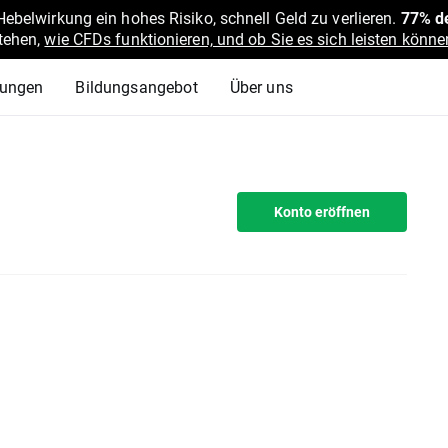
belwirkung ein hohes Risiko, schnell Geld zu verlieren.
77% de
stehen,
wie CFDs funktionieren, und ob Sie es sich leisten können
lungen
Bildungsangebot
Über uns
Konto eröffnen