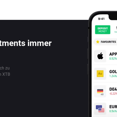
stments immer
ach zu
n XTB