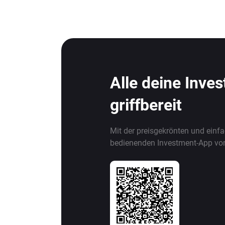
Alle deine Inve
griffbereit
Mit der preisgekrönten und einf
bedienenden Investment-App vo