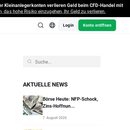
r Kleinanlegerkonten verlieren Geld beim CFD-Handel mit
, das hohe Risiko einzugehen, Ihr Geld zu verlieren.
Login
Konto eröffnen
AKTUELLE NEWS
Börse Heute: NFP-Schock,
Zins-Hoffnun...
7. August 2026