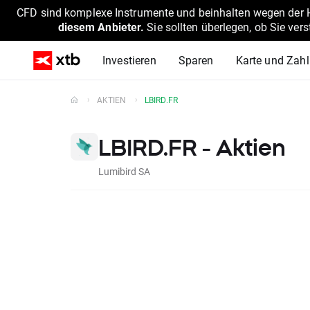
CFD sind komplexe Instrumente und beinhalten wegen der He
diesem Anbieter.
Sie sollten überlegen, ob Sie ver
Investieren
Sparen
Karte und Zah
AKTIEN
LBIRD.FR
LBIRD.FR - Aktien
Lumibird SA