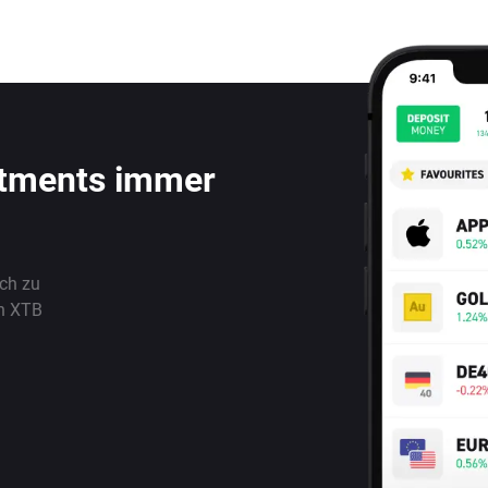
stments immer
ach zu
n XTB