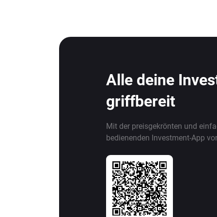
Alle deine Inve
griffbereit
Mit der preisgekrönten und einf
bedienenden Investment-App vo