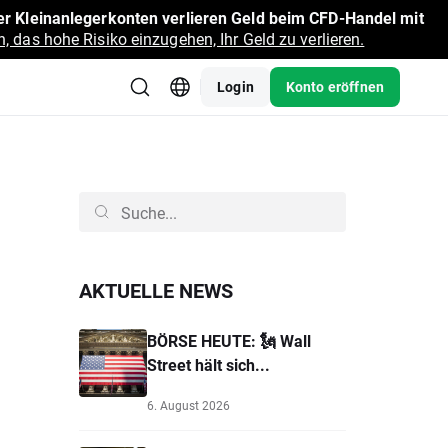
r Kleinanlegerkonten verlieren Geld beim CFD-Handel mit
, das hohe Risiko einzugehen, Ihr Geld zu verlieren.
Login
Konto eröffnen
AKTUELLE NEWS
BÖRSE HEUTE: 🗽 Wall
Street hält sich...
6. August 2026