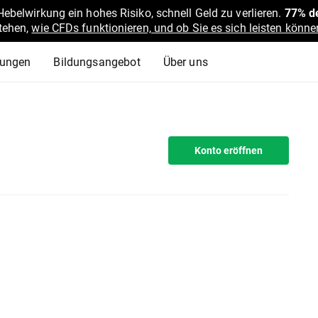
belwirkung ein hohes Risiko, schnell Geld zu verlieren.
77% de
stehen,
wie CFDs funktionieren, und ob Sie es sich leisten können
lungen
Bildungsangebot
Über uns
Konto eröffnen