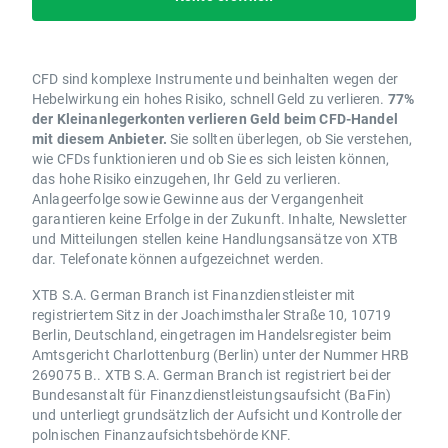
CFD sind komplexe Instrumente und beinhalten wegen der
Hebelwirkung ein hohes Risiko, schnell Geld zu verlieren.
77%
der Kleinanlegerkonten verlieren Geld beim CFD-Handel
mit diesem Anbieter.
Sie sollten überlegen, ob Sie verstehen,
wie CFDs funktionieren und ob Sie es sich leisten können,
das hohe Risiko einzugehen, Ihr Geld zu verlieren.
Anlageerfolge sowie Gewinne aus der Vergangenheit
garantieren keine Erfolge in der Zukunft. Inhalte, Newsletter
und Mitteilungen stellen keine Handlungsansätze von XTB
dar. Telefonate können aufgezeichnet werden.
XTB S.A. German Branch ist Finanzdienstleister mit
registriertem Sitz in der Joachimsthaler Straße 10, 10719
Berlin, Deutschland, eingetragen im Handelsregister beim
Amtsgericht Charlottenburg (Berlin) unter der Nummer HRB
269075 B.. XTB S.A. German Branch ist registriert bei der
Bundesanstalt für Finanzdienstleistungsaufsicht (BaFin)
und unterliegt grundsätzlich der Aufsicht und Kontrolle der
polnischen Finanzaufsichtsbehörde KNF.