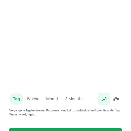
Tag
Woche
Monat
3 Monate
Jahr
Vergangene Ergebnisse und Prognosen sind kein zuverlässiger Indikator für zukünftige
Wertentwicklungen.