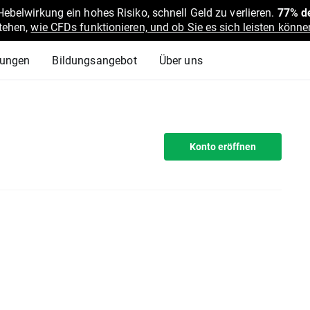
belwirkung ein hohes Risiko, schnell Geld zu verlieren.
77% de
stehen,
wie CFDs funktionieren, und ob Sie es sich leisten können
lungen
Bildungsangebot
Über uns
Konto eröffnen