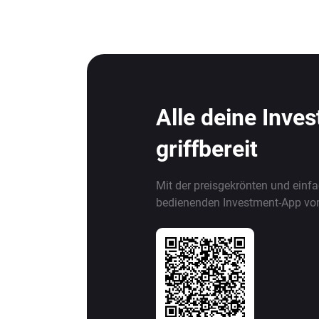
Alle deine Inve
griffbereit
Mit der preisgekrönten und einf
bedienenden Investment-App vo