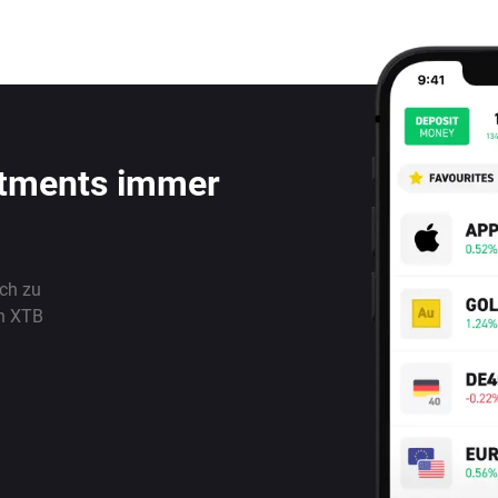
stments immer
ach zu
n XTB