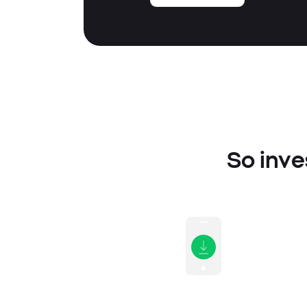
So inve