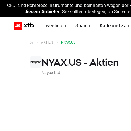
CFD sind komplexe Instrumente und beinhalten wegen der He
diesem Anbieter.
Sie sollten überlegen, ob Sie ver
Investieren
Sparen
Karte und Zah
AKTIEN
NYAX.US
NYAX.US - Aktien
Nayax Ltd