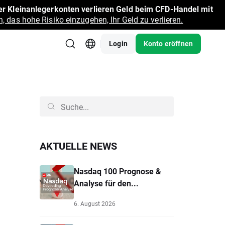
r Kleinanlegerkonten verlieren Geld beim CFD-Handel mit
, das hohe Risiko einzugehen, Ihr Geld zu verlieren.
Login
Konto eröffnen
AKTUELLE NEWS
Nasdaq 100 Prognose &
Analyse für den...
6. August 2026