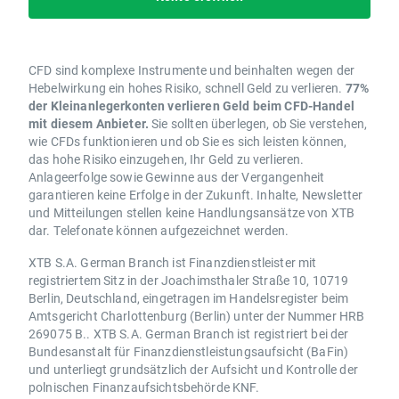
CFD sind komplexe Instrumente und beinhalten wegen der
Hebelwirkung ein hohes Risiko, schnell Geld zu verlieren.
77%
der Kleinanlegerkonten verlieren Geld beim CFD-Handel
mit diesem Anbieter.
Sie sollten überlegen, ob Sie verstehen,
wie CFDs funktionieren und ob Sie es sich leisten können,
das hohe Risiko einzugehen, Ihr Geld zu verlieren.
Anlageerfolge sowie Gewinne aus der Vergangenheit
garantieren keine Erfolge in der Zukunft. Inhalte, Newsletter
und Mitteilungen stellen keine Handlungsansätze von XTB
dar. Telefonate können aufgezeichnet werden.
XTB S.A. German Branch ist Finanzdienstleister mit
registriertem Sitz in der Joachimsthaler Straße 10, 10719
Berlin, Deutschland, eingetragen im Handelsregister beim
Amtsgericht Charlottenburg (Berlin) unter der Nummer HRB
269075 B.. XTB S.A. German Branch ist registriert bei der
Bundesanstalt für Finanzdienstleistungsaufsicht (BaFin)
und unterliegt grundsätzlich der Aufsicht und Kontrolle der
polnischen Finanzaufsichtsbehörde KNF.