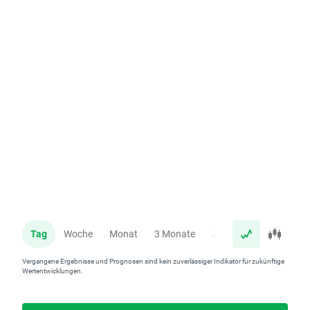
Tag
Woche
Monat
3 Monate
Jahr
Vergangene Ergebnisse und Prognosen sind kein zuverlässiger Indikator für zukünftige
Wertentwicklungen.