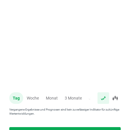
Tag
Woche
Monat
3 Monate
Jahr
Vergangene Ergebnisse und Prognosen sind kein zuverlässiger Indikator für zukünftige
Wertentwicklungen.