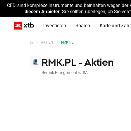
CFD sind komplexe Instrumente und beinhalten wegen der He
diesem Anbieter.
Sie sollten überlegen, ob Sie ver
Investieren
Sparen
Karte und Zah
AKTIEN
RMK.PL
RMK.PL - Aktien
Remak Energomontaz SA