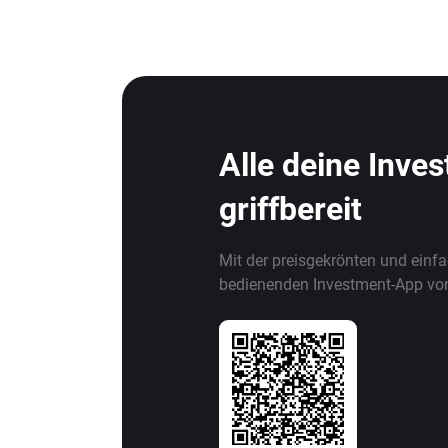
Alle deine Inve
griffbereit
Mit der preisgekrönten und einf
bedienenden Investment-App vo