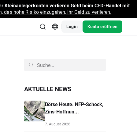
r Kleinanlegerkonten verlieren Geld beim CFD-Handel mit
, das hohe Risiko einzugehen, Ihr Geld zu verlieren.
Login
Konto eröffnen
AKTUELLE NEWS
Börse Heute: NFP-Schock,
Zins-Hoffnun...
7. August 2026