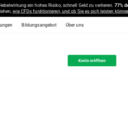
belwirkung ein hohes Risiko, schnell Geld zu verlieren.
77% de
stehen,
wie CFDs funktionieren, und ob Sie es sich leisten können
lungen
Bildungsangebot
Über uns
Konto eröffnen