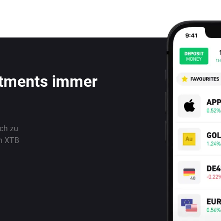
stments immer
ach zu
n XTB