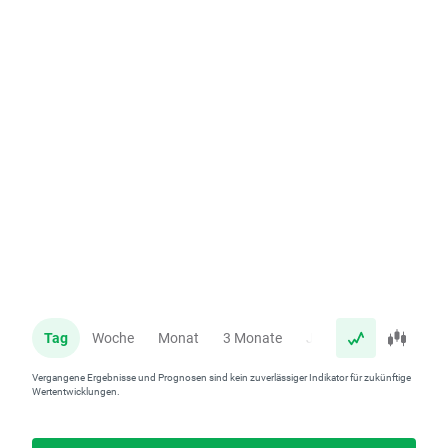
Tag
Woche
Monat
3 Monate
Jahr
Vergangene Ergebnisse und Prognosen sind kein zuverlässiger Indikator für zukünftige
Wertentwicklungen.