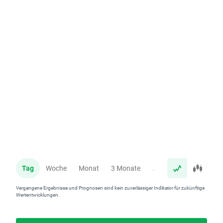
Tag
Woche
Monat
3 Monate
Jahr
Vergangene Ergebnisse und Prognosen sind kein zuverlässiger Indikator für zukünftige
Wertentwicklungen.