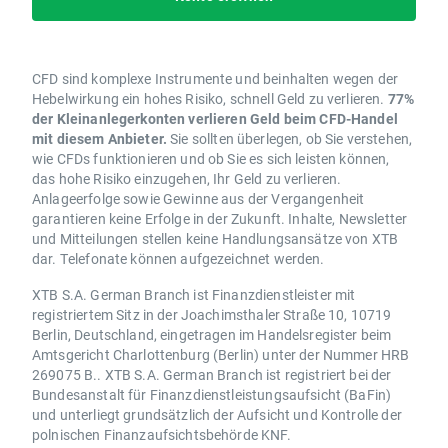
CFD sind komplexe Instrumente und beinhalten wegen der
Hebelwirkung ein hohes Risiko, schnell Geld zu verlieren.
77%
der Kleinanlegerkonten verlieren Geld beim CFD-Handel
mit diesem Anbieter.
Sie sollten überlegen, ob Sie verstehen,
wie CFDs funktionieren und ob Sie es sich leisten können,
das hohe Risiko einzugehen, Ihr Geld zu verlieren.
Anlageerfolge sowie Gewinne aus der Vergangenheit
garantieren keine Erfolge in der Zukunft. Inhalte, Newsletter
und Mitteilungen stellen keine Handlungsansätze von XTB
dar. Telefonate können aufgezeichnet werden.
XTB S.A. German Branch ist Finanzdienstleister mit
registriertem Sitz in der Joachimsthaler Straße 10, 10719
Berlin, Deutschland, eingetragen im Handelsregister beim
Amtsgericht Charlottenburg (Berlin) unter der Nummer HRB
269075 B.. XTB S.A. German Branch ist registriert bei der
Bundesanstalt für Finanzdienstleistungsaufsicht (BaFin)
und unterliegt grundsätzlich der Aufsicht und Kontrolle der
polnischen Finanzaufsichtsbehörde KNF.