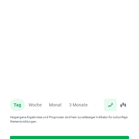
Tag
Woche
Monat
3 Monate
Jahr
Vergangene Ergebnisse und Prognosen sind kein zuverlässiger Indikator für zukünftige
Wertentwicklungen.