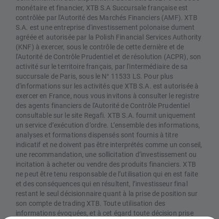
monétaire et financier, XTB S.A Succursale française est
contrôlée par l'Autorité des Marchés Financiers (AMF). XTB
S.A. est une entreprise d'investissement polonaise dument
agréée et autorisée par la Polish Financial Services Authority
(KNF) à exercer, sous le contrôle de cette dernière et de
l'Autorité de Contrôle Prudentiel et de résolution (ACPR), son
activité sur le territoire français, par l'intermédiaire de sa
succursale de Paris, sous le N° 11533 LS. Pour plus
d'informations sur les activités que XTB S.A. est autorisée à
exercer en France, nous vous invitons à consulter le registre
des agents financiers de l'Autorité de Contrôle Prudentiel
consultable sur le site Regafi. XTB S.A. fournit uniquement
un service d’exécution d’ordre. L’ensemble des informations,
analyses et formations dispensés sont fournis à titre
indicatif et ne doivent pas être interprétés comme un conseil,
une recommandation, une sollicitation d’investissement ou
incitation à acheter ou vendre des produits financiers. XTB
ne peut être tenu responsable de l’utilisation qui en est faite
et des conséquences qui en résultent, l’investisseur final
restant le seul décisionnaire quant à la prise de position sur
son compte de trading XTB. Toute utilisation des
informations évoquées, et à cet égard toute décision prise