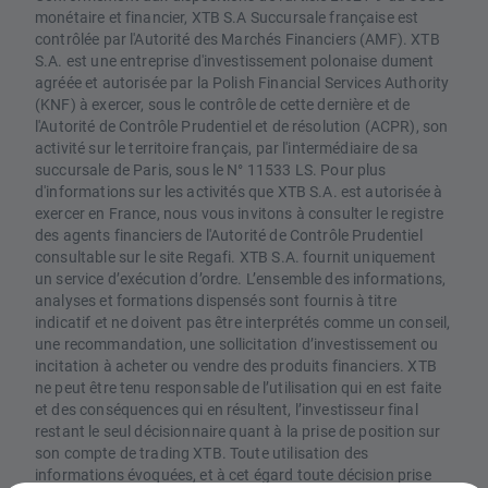
monétaire et financier, XTB S.A Succursale française est
contrôlée par l'Autorité des Marchés Financiers (AMF). XTB
S.A. est une entreprise d'investissement polonaise dument
agréée et autorisée par la Polish Financial Services Authority
(KNF) à exercer, sous le contrôle de cette dernière et de
l'Autorité de Contrôle Prudentiel et de résolution (ACPR), son
activité sur le territoire français, par l'intermédiaire de sa
succursale de Paris, sous le N° 11533 LS. Pour plus
d'informations sur les activités que XTB S.A. est autorisée à
exercer en France, nous vous invitons à consulter le registre
des agents financiers de l'Autorité de Contrôle Prudentiel
consultable sur le site Regafi. XTB S.A. fournit uniquement
un service d’exécution d’ordre. L’ensemble des informations,
analyses et formations dispensés sont fournis à titre
indicatif et ne doivent pas être interprétés comme un conseil,
une recommandation, une sollicitation d’investissement ou
incitation à acheter ou vendre des produits financiers. XTB
ne peut être tenu responsable de l’utilisation qui en est faite
et des conséquences qui en résultent, l’investisseur final
restant le seul décisionnaire quant à la prise de position sur
son compte de trading XTB. Toute utilisation des
informations évoquées, et à cet égard toute décision prise