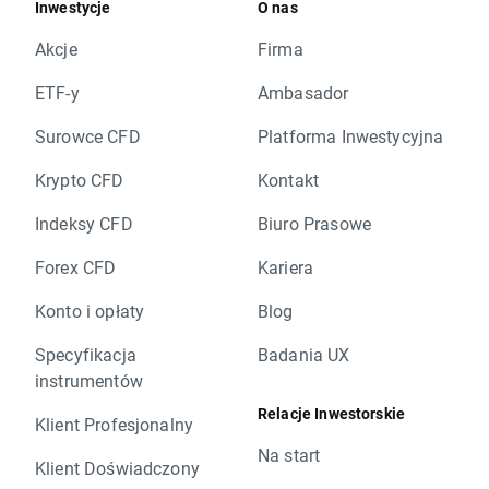
Inwestycje
O nas
Akcje
Firma
ETF-y
Ambasador
Surowce CFD
Platforma Inwestycyjna
Krypto CFD
Kontakt
Indeksy CFD
Biuro Prasowe
Forex CFD
Kariera
Konto i opłaty
Blog
Specyfikacja
Badania UX
instrumentów
Relacje Inwestorskie
Klient Profesjonalny
Na start
Klient Doświadczony