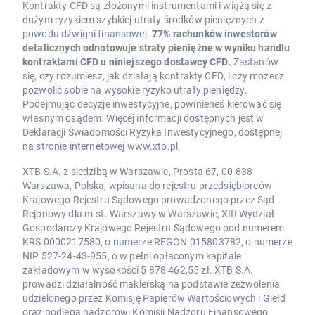
Kontrakty CFD są złożonymi instrumentami i wiążą się z
dużym ryzykiem szybkiej utraty środków pieniężnych z
powodu dźwigni finansowej.
77% rachunków inwestorów
detalicznych odnotowuje straty pieniężne w wyniku handlu
kontraktami CFD u niniejszego dostawcy CFD.
Zastanów
się, czy rozumiesz, jak działają kontrakty CFD, i czy możesz
pozwolić sobie na wysokie ryzyko utraty pieniędzy.
Podejmując decyzje inwestycyjne, powinieneś kierować się
własnym osądem. Więcej informacji dostępnych jest w
Deklaracji Świadomości Ryzyka Inwestycyjnego, dostępnej
na stronie internetowej www.xtb.pl.
XTB S.A. z siedzibą w Warszawie, Prosta 67, 00-838
Warszawa, Polska, wpisana do rejestru przedsiębiorców
Krajowego Rejestru Sądowego prowadzonego przez Sąd
Rejonowy dla m.st. Warszawy w Warszawie, XIII Wydział
Gospodarczy Krajowego Rejestru Sądowego pod numerem
KRS 0000217580, o numerze REGON 015803782, o numerze
NIP 527-24-43-955, o w pełni opłaconym kapitale
zakładowym w wysokości 5 878 462,55 zł. XTB S.A.
prowadzi działalność maklerską na podstawie zezwolenia
udzielonego przez Komisję Papierów Wartościowych i Giełd
oraz podlega nadzorowi Komisji Nadzoru Finansowego.