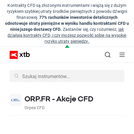
Kontrakty CFD są złożonymi instrumentami i wiążą się z dużym
ryzykiem szybkiej utraty środków pieniężnych z powodu dźwigni
finansowej.
77% rachunków inwestorów detalicznych
odnotowuje straty pieniężne w wyniku handlu kontraktami CFD u
niniejszego dostawcy CFD.
Zastanów się, czy rozumiesz,
jak
działają kontrakty CFD, i czy możesz pozwolić sobie na wysokie
ryzyko utraty pieniędzy.
ORP.FR - Akcje CFD
Orpea CFD