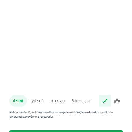
dzień
tydzień
miesiąc
3 miesiące
rok
Należy pamiętać, że informacje i badania oparte o historyczne dane lub wyniki nie
gwarantują zysków w przyszłości.