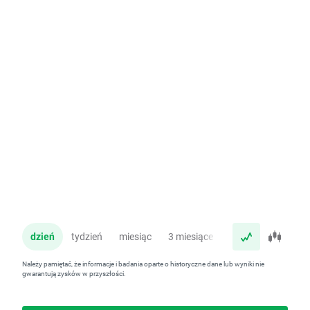
dzień
tydzień
miesiąc
3 miesiące
rok
Należy pamiętać, że informacje i badania oparte o historyczne dane lub wyniki nie
gwarantują zysków w przyszłości.