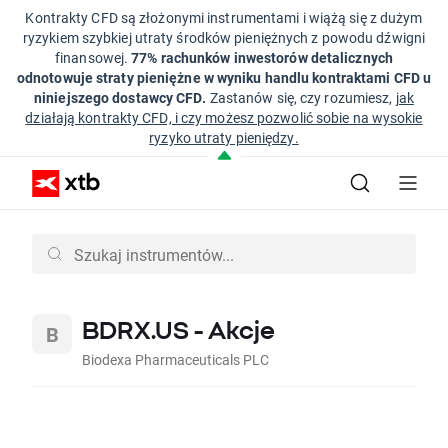
Kontrakty CFD są złożonymi instrumentami i wiążą się z dużym
ryzykiem szybkiej utraty środków pieniężnych z powodu dźwigni
finansowej.
77% rachunków inwestorów detalicznych
odnotowuje straty pieniężne w wyniku handlu kontraktami CFD u
niniejszego dostawcy CFD.
Zastanów się, czy rozumiesz,
jak
działają kontrakty CFD, i czy możesz pozwolić sobie na wysokie
ryzyko utraty pieniędzy.
BDRX.US - Akcje
Biodexa Pharmaceuticals PLC