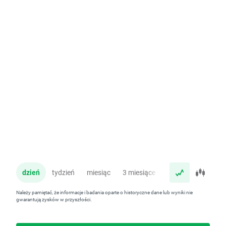
dzień
tydzień
miesiąc
3 miesiące
rok
Należy pamiętać, że informacje i badania oparte o historyczne dane lub wyniki nie
gwarantują zysków w przyszłości.