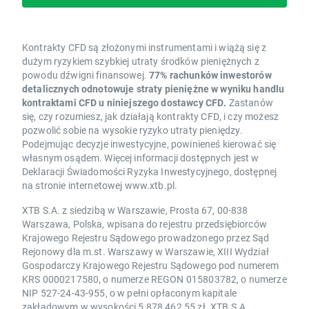
Kontrakty CFD są złożonymi instrumentami i wiążą się z
dużym ryzykiem szybkiej utraty środków pieniężnych z
powodu dźwigni finansowej.
77% rachunków inwestorów
detalicznych odnotowuje straty pieniężne w wyniku handlu
kontraktami CFD u niniejszego dostawcy CFD.
Zastanów
się, czy rozumiesz, jak działają kontrakty CFD, i czy możesz
pozwolić sobie na wysokie ryzyko utraty pieniędzy.
Podejmując decyzje inwestycyjne, powinieneś kierować się
własnym osądem. Więcej informacji dostępnych jest w
Deklaracji Świadomości Ryzyka Inwestycyjnego, dostępnej
na stronie internetowej www.xtb.pl.
XTB S.A. z siedzibą w Warszawie, Prosta 67, 00-838
Warszawa, Polska, wpisana do rejestru przedsiębiorców
Krajowego Rejestru Sądowego prowadzonego przez Sąd
Rejonowy dla m.st. Warszawy w Warszawie, XIII Wydział
Gospodarczy Krajowego Rejestru Sądowego pod numerem
KRS 0000217580, o numerze REGON 015803782, o numerze
NIP 527-24-43-955, o w pełni opłaconym kapitale
zakładowym w wysokości 5 878 462,55 zł. XTB S.A.