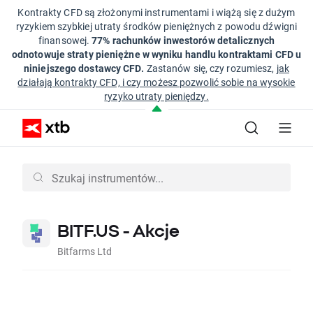
Kontrakty CFD są złożonymi instrumentami i wiążą się z dużym
ryzykiem szybkiej utraty środków pieniężnych z powodu dźwigni
finansowej.
77% rachunków inwestorów detalicznych
odnotowuje straty pieniężne w wyniku handlu kontraktami CFD u
niniejszego dostawcy CFD.
Zastanów się, czy rozumiesz,
jak
działają kontrakty CFD, i czy możesz pozwolić sobie na wysokie
ryzyko utraty pieniędzy.
BITF.US - Akcje
Bitfarms Ltd