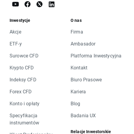
Inwestycje
O nas
Akcje
Firma
ETF-y
Ambasador
Surowce CFD
Platforma Inwestycyjna
Krypto CFD
Kontakt
Indeksy CFD
Biuro Prasowe
Forex CFD
Kariera
Konto i opłaty
Blog
Specyfikacja
Badania UX
instrumentów
Relacje Inwestorskie