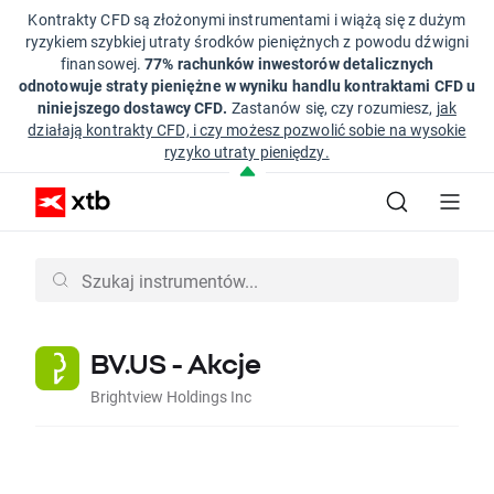
Kontrakty CFD są złożonymi instrumentami i wiążą się z dużym
ryzykiem szybkiej utraty środków pieniężnych z powodu dźwigni
finansowej.
77% rachunków inwestorów detalicznych
odnotowuje straty pieniężne w wyniku handlu kontraktami CFD u
niniejszego dostawcy CFD.
Zastanów się, czy rozumiesz,
jak
działają kontrakty CFD, i czy możesz pozwolić sobie na wysokie
ryzyko utraty pieniędzy.
BV.US - Akcje
Brightview Holdings Inc