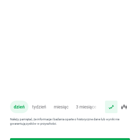
dzień
tydzień
miesiąc
3 miesiące
rok
Należy pamiętać, że informacje i badania oparte o historyczne dane lub wyniki nie
gwarantują zysków w przyszłości.