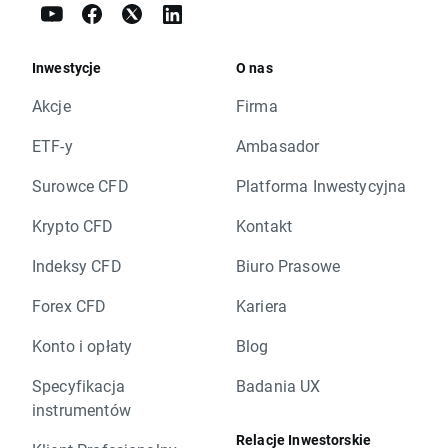
Inwestycje
O nas
Akcje
Firma
ETF-y
Ambasador
Surowce CFD
Platforma Inwestycyjna
Krypto CFD
Kontakt
Indeksy CFD
Biuro Prasowe
Forex CFD
Kariera
Konto i opłaty
Blog
Specyfikacja
Badania UX
instrumentów
Relacje Inwestorskie