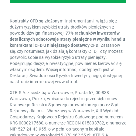
Kontrakty CFD są złożonymi instrumentami i wiążą się z
dużym ryzykiem szybkiej utraty środków pieniężnych z
powodu dźwigni finansowej.
77% rachunków inwestorów
detalicznych odnotowuje straty pieniężne w wyniku handlu
kontraktami CFD u niniejszego dostawcy CFD.
Zastanów
się, czy rozumiesz, jak działają kontrakty CFD, i czy możesz
pozwolić sobie na wysokie ryzyko utraty pieniędzy.
Podejmując decyzje inwestycyjne, powinieneś kierować się
własnym osądem. Więcej informacji dostępnych jest w
Deklaracji Świadomości Ryzyka Inwestycyjnego, dostępnej
na stronie internetowej www.xtb.pl.
XTB S.A. z siedzibą w Warszawie, Prosta 67, 00-838
Warszawa, Polska, wpisana do rejestru przedsiębiorców
Krajowego Rejestru Sądowego prowadzonego przez Sąd
Rejonowy dla m.st. Warszawy w Warszawie, XIII Wydział
Gospodarczy Krajowego Rejestru Sądowego pod numerem
KRS 0000217580, o numerze REGON 015803782, o numerze
NIP 527-24-43-955, o w pełni opłaconym kapitale
zakładowym w wysokości 5 878 462,55 zł. XTB S.A.