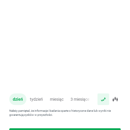
dzień
tydzień
miesiąc
3 miesiące
rok
Należy pamiętać, że informacje i badania oparte o historyczne dane lub wyniki nie
gwarantują zysków w przyszłości.