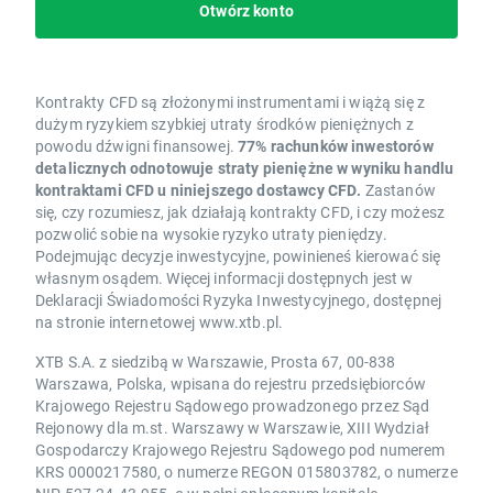
Otwórz konto
Kontrakty CFD są złożonymi instrumentami i wiążą się z
dużym ryzykiem szybkiej utraty środków pieniężnych z
powodu dźwigni finansowej.
77% rachunków inwestorów
detalicznych odnotowuje straty pieniężne w wyniku handlu
kontraktami CFD u niniejszego dostawcy CFD.
Zastanów
się, czy rozumiesz, jak działają kontrakty CFD, i czy możesz
pozwolić sobie na wysokie ryzyko utraty pieniędzy.
Podejmując decyzje inwestycyjne, powinieneś kierować się
własnym osądem. Więcej informacji dostępnych jest w
Deklaracji Świadomości Ryzyka Inwestycyjnego, dostępnej
na stronie internetowej www.xtb.pl.
XTB S.A. z siedzibą w Warszawie, Prosta 67, 00-838
Warszawa, Polska, wpisana do rejestru przedsiębiorców
Krajowego Rejestru Sądowego prowadzonego przez Sąd
Rejonowy dla m.st. Warszawy w Warszawie, XIII Wydział
Gospodarczy Krajowego Rejestru Sądowego pod numerem
KRS 0000217580, o numerze REGON 015803782, o numerze