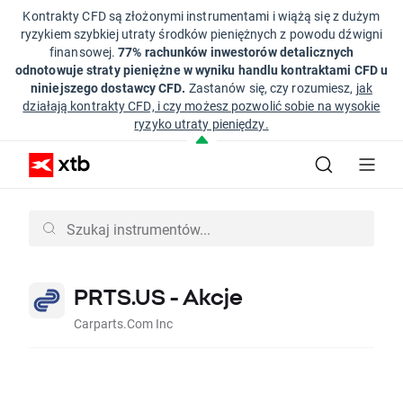
Kontrakty CFD są złożonymi instrumentami i wiążą się z dużym
ryzykiem szybkiej utraty środków pieniężnych z powodu dźwigni
finansowej.
77% rachunków inwestorów detalicznych
odnotowuje straty pieniężne w wyniku handlu kontraktami CFD u
niniejszego dostawcy CFD.
Zastanów się, czy rozumiesz,
jak
działają kontrakty CFD, i czy możesz pozwolić sobie na wysokie
ryzyko utraty pieniędzy.
PRTS.US - Akcje
Carparts.Com Inc