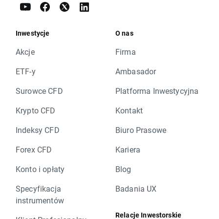
Inwestycje
O nas
Akcje
Firma
ETF-y
Ambasador
Surowce CFD
Platforma Inwestycyjna
Krypto CFD
Kontakt
Indeksy CFD
Biuro Prasowe
Forex CFD
Kariera
Konto i opłaty
Blog
Specyfikacja
Badania UX
instrumentów
Relacje Inwestorskie