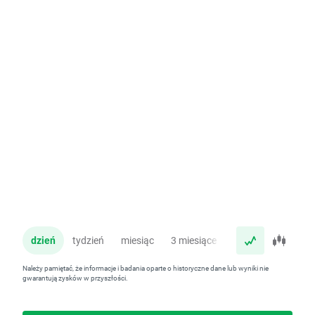
dzień
tydzień
miesiąc
3 miesiące
rok
Należy pamiętać, że informacje i badania oparte o historyczne dane lub wyniki nie
gwarantują zysków w przyszłości.