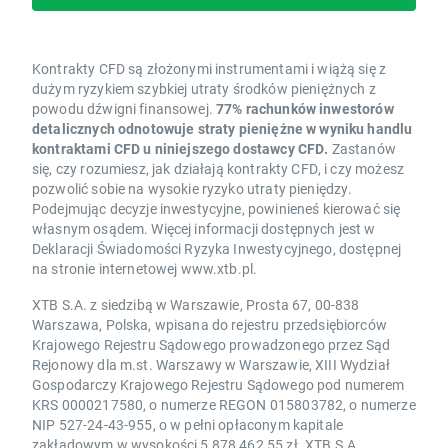
Kontrakty CFD są złożonymi instrumentami i wiążą się z
dużym ryzykiem szybkiej utraty środków pieniężnych z
powodu dźwigni finansowej.
77% rachunków inwestorów
detalicznych odnotowuje straty pieniężne w wyniku handlu
kontraktami CFD u niniejszego dostawcy CFD.
Zastanów
się, czy rozumiesz, jak działają kontrakty CFD, i czy możesz
pozwolić sobie na wysokie ryzyko utraty pieniędzy.
Podejmując decyzje inwestycyjne, powinieneś kierować się
własnym osądem. Więcej informacji dostępnych jest w
Deklaracji Świadomości Ryzyka Inwestycyjnego, dostępnej
na stronie internetowej www.xtb.pl.
XTB S.A. z siedzibą w Warszawie, Prosta 67, 00-838
Warszawa, Polska, wpisana do rejestru przedsiębiorców
Krajowego Rejestru Sądowego prowadzonego przez Sąd
Rejonowy dla m.st. Warszawy w Warszawie, XIII Wydział
Gospodarczy Krajowego Rejestru Sądowego pod numerem
KRS 0000217580, o numerze REGON 015803782, o numerze
NIP 527-24-43-955, o w pełni opłaconym kapitale
zakładowym w wysokości 5 878 462,55 zł. XTB S.A.