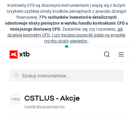
Kontrakty CFD są złożonymi instrumentami i wiążą się z dużym
ryzykiem szybkiej utraty środków pieniężnych z powodu dźwigni
finansowej.
77% rachunków inwestorów detalicznych
odnotowuje straty pieniężne w wyniku handlu kontraktami CFD u
niniejszego dostawcy CFD.
Zastanów się, czy rozumiesz,
jak
działają kontrakty CFD, i czy możesz pozwolić sobie na wysokie
ryzyko utraty pieniędzy.
CSTL.US - Akcje
Castle Biosciences Inc