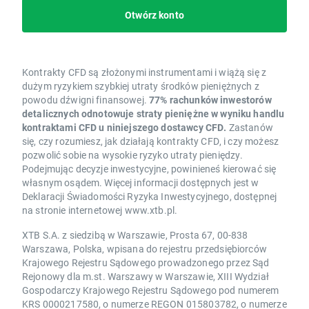
Otwórz konto
Kontrakty CFD są złożonymi instrumentami i wiążą się z
dużym ryzykiem szybkiej utraty środków pieniężnych z
powodu dźwigni finansowej.
77% rachunków inwestorów
detalicznych odnotowuje straty pieniężne w wyniku handlu
kontraktami CFD u niniejszego dostawcy CFD.
Zastanów
się, czy rozumiesz, jak działają kontrakty CFD, i czy możesz
pozwolić sobie na wysokie ryzyko utraty pieniędzy.
Podejmując decyzje inwestycyjne, powinieneś kierować się
własnym osądem. Więcej informacji dostępnych jest w
Deklaracji Świadomości Ryzyka Inwestycyjnego, dostępnej
na stronie internetowej www.xtb.pl.
XTB S.A. z siedzibą w Warszawie, Prosta 67, 00-838
Warszawa, Polska, wpisana do rejestru przedsiębiorców
Krajowego Rejestru Sądowego prowadzonego przez Sąd
Rejonowy dla m.st. Warszawy w Warszawie, XIII Wydział
Gospodarczy Krajowego Rejestru Sądowego pod numerem
KRS 0000217580, o numerze REGON 015803782, o numerze