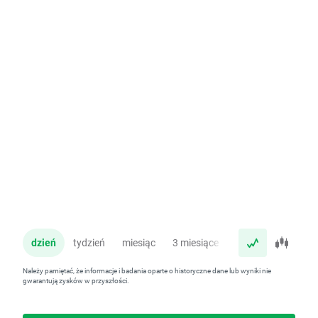
dzień
tydzień
miesiąc
3 miesiące
rok
Należy pamiętać, że informacje i badania oparte o historyczne dane lub wyniki nie
gwarantują zysków w przyszłości.