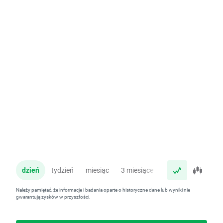
dzień
tydzień
miesiąc
3 miesiące
rok
Należy pamiętać, że informacje i badania oparte o historyczne dane lub wyniki nie
gwarantują zysków w przyszłości.