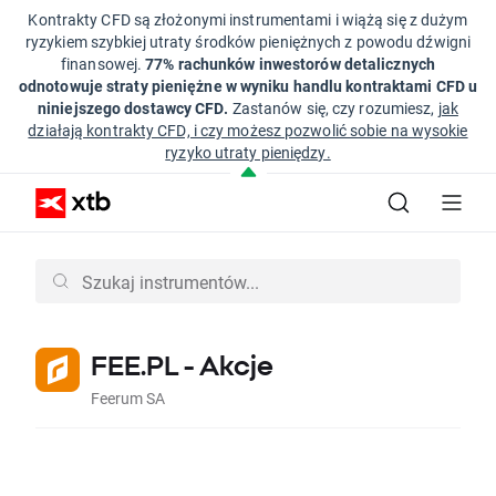
Kontrakty CFD są złożonymi instrumentami i wiążą się z dużym
ryzykiem szybkiej utraty środków pieniężnych z powodu dźwigni
finansowej.
77% rachunków inwestorów detalicznych
odnotowuje straty pieniężne w wyniku handlu kontraktami CFD u
niniejszego dostawcy CFD.
Zastanów się, czy rozumiesz,
jak
działają kontrakty CFD, i czy możesz pozwolić sobie na wysokie
ryzyko utraty pieniędzy.
FEE.PL - Akcje
Feerum SA