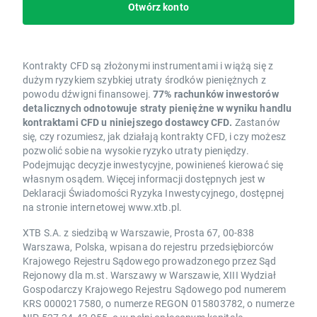
Otwórz konto
Kontrakty CFD są złożonymi instrumentami i wiążą się z
dużym ryzykiem szybkiej utraty środków pieniężnych z
powodu dźwigni finansowej.
77% rachunków inwestorów
detalicznych odnotowuje straty pieniężne w wyniku handlu
kontraktami CFD u niniejszego dostawcy CFD.
Zastanów
się, czy rozumiesz, jak działają kontrakty CFD, i czy możesz
pozwolić sobie na wysokie ryzyko utraty pieniędzy.
Podejmując decyzje inwestycyjne, powinieneś kierować się
własnym osądem. Więcej informacji dostępnych jest w
Deklaracji Świadomości Ryzyka Inwestycyjnego, dostępnej
na stronie internetowej www.xtb.pl.
XTB S.A. z siedzibą w Warszawie, Prosta 67, 00-838
Warszawa, Polska, wpisana do rejestru przedsiębiorców
Krajowego Rejestru Sądowego prowadzonego przez Sąd
Rejonowy dla m.st. Warszawy w Warszawie, XIII Wydział
Gospodarczy Krajowego Rejestru Sądowego pod numerem
KRS 0000217580, o numerze REGON 015803782, o numerze