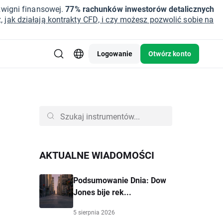
źwigni finansowej.
77% rachunków inwestorów detalicznych
z,
jak działają kontrakty CFD, i czy możesz pozwolić sobie na
Logowanie
Otwórz konto
AKTUALNE WIADOMOŚCI
Podsumowanie Dnia: Dow
Jones bije rek...
5 sierpnia 2026