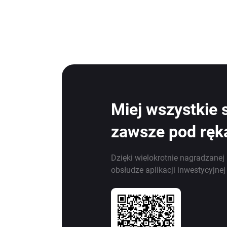
Miej wszystkie 
zawsze pod ręk
Dzięki wielokrotnie nagradzanej 
obsłudze aplikacji inwestycyjne