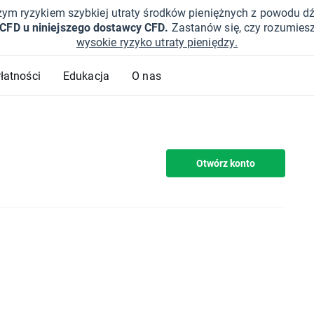
żym ryzykiem szybkiej utraty środków pieniężnych z powodu d
 CFD u niniejszego dostawcy CFD.
Zastanów się, czy rozumies
wysokie ryzyko utraty pieniędzy.
Płatności
Edukacja
O nas
Otwórz konto