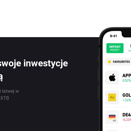
swoje inwestycje
ą
i łatwej w
j XTB