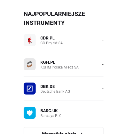
NAJPOPULARNIEJSZE
INSTRUMENTY
CDR.PL
-
CD Projekt SA
KGH.PL
-
KGHM Polska Miedz SA
DBK.DE
-
Deutsche Bank AG
BARC.UK
-
Barclays PLC
Wszystkie akcje