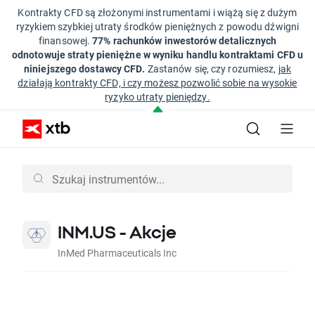
Kontrakty CFD są złożonymi instrumentami i wiążą się z dużym
ryzykiem szybkiej utraty środków pieniężnych z powodu dźwigni
finansowej.
77% rachunków inwestorów detalicznych
odnotowuje straty pieniężne w wyniku handlu kontraktami CFD u
niniejszego dostawcy CFD.
Zastanów się, czy rozumiesz,
jak
działają kontrakty CFD, i czy możesz pozwolić sobie na wysokie
ryzyko utraty pieniędzy.
INM.US - Akcje
InMed Pharmaceuticals Inc