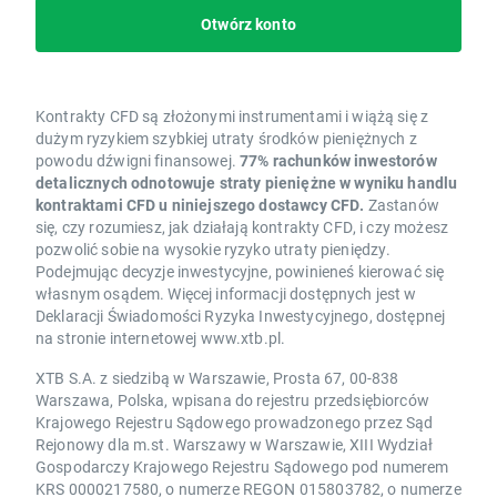
Otwórz konto
Kontrakty CFD są złożonymi instrumentami i wiążą się z
dużym ryzykiem szybkiej utraty środków pieniężnych z
powodu dźwigni finansowej.
77% rachunków inwestorów
detalicznych odnotowuje straty pieniężne w wyniku handlu
kontraktami CFD u niniejszego dostawcy CFD.
Zastanów
się, czy rozumiesz, jak działają kontrakty CFD, i czy możesz
pozwolić sobie na wysokie ryzyko utraty pieniędzy.
Podejmując decyzje inwestycyjne, powinieneś kierować się
własnym osądem. Więcej informacji dostępnych jest w
Deklaracji Świadomości Ryzyka Inwestycyjnego, dostępnej
na stronie internetowej www.xtb.pl.
XTB S.A. z siedzibą w Warszawie, Prosta 67, 00-838
Warszawa, Polska, wpisana do rejestru przedsiębiorców
Krajowego Rejestru Sądowego prowadzonego przez Sąd
Rejonowy dla m.st. Warszawy w Warszawie, XIII Wydział
Gospodarczy Krajowego Rejestru Sądowego pod numerem
KRS 0000217580, o numerze REGON 015803782, o numerze