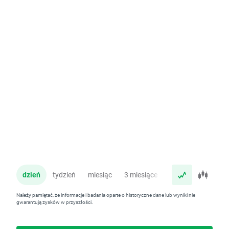
dzień
tydzień
miesiąc
3 miesiące
rok
Należy pamiętać, że informacje i badania oparte o historyczne dane lub wyniki nie
gwarantują zysków w przyszłości.