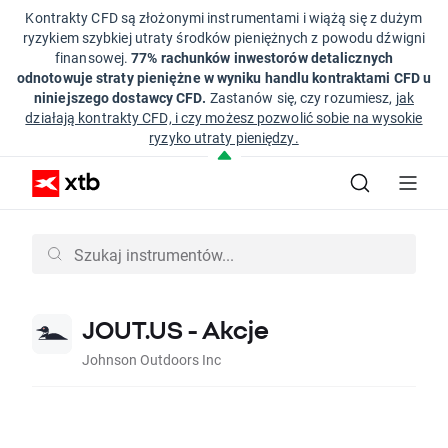
Kontrakty CFD są złożonymi instrumentami i wiążą się z dużym
ryzykiem szybkiej utraty środków pieniężnych z powodu dźwigni
finansowej.
77% rachunków inwestorów detalicznych
odnotowuje straty pieniężne w wyniku handlu kontraktami CFD u
niniejszego dostawcy CFD.
Zastanów się, czy rozumiesz,
jak
działają kontrakty CFD, i czy możesz pozwolić sobie na wysokie
ryzyko utraty pieniędzy.
JOUT.US - Akcje
Johnson Outdoors Inc