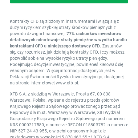
Kontrakty CFD są złożonymi instrumentami i wiążą się z
dużym ryzykiem szybkiej utraty środków pieniężnych z
powodu dźwigni finansowej.
77% rachunków inwestorów
detalicznych odnotowuje straty pieniężne w wyniku handlu
kontraktami CFD u niniejszego dostawcy CFD.
Zastanów
się, czy rozumiesz, jak działają kontrakty CFD, i czy możesz
pozwolić sobie na wysokie ryzyko utraty pieniędzy.
Podejmując decyzje inwestycyjne, powinieneś kierować się
własnym osądem. Więcej informacji dostępnych jest w
Deklaracji Świadomości Ryzyka Inwestycyjnego, dostępnej
na stronie internetowej www.xtb.pl.
XTB S.A. z siedzibą w Warszawie, Prosta 67, 00-838
Warszawa, Polska, wpisana do rejestru przedsiębiorców
Krajowego Rejestru Sądowego prowadzonego przez Sąd
Rejonowy dla m.st. Warszawy w Warszawie, XIII Wydział
Gospodarczy Krajowego Rejestru Sądowego pod numerem
KRS 0000217580, o numerze REGON 015803782, o numerze
NIP 527-24-43-955, o w pełni opłaconym kapitale
zakładowym w wysokości 5 878 462,55 zł. XTB S.A.