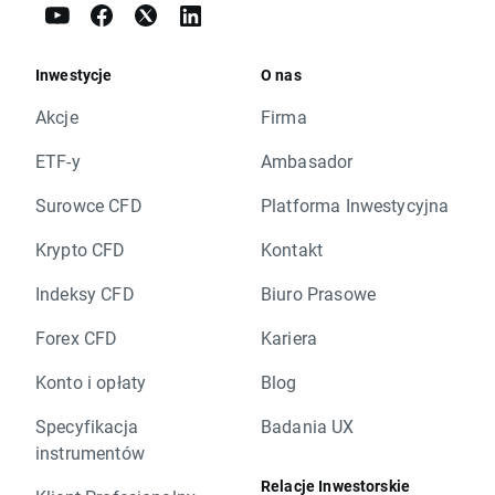
Inwestycje
O nas
Akcje
Firma
ETF-y
Ambasador
Surowce CFD
Platforma Inwestycyjna
Krypto CFD
Kontakt
Indeksy CFD
Biuro Prasowe
Forex CFD
Kariera
Konto i opłaty
Blog
Specyfikacja
Badania UX
instrumentów
Relacje Inwestorskie