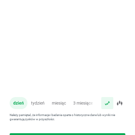
dzień
tydzień
miesiąc
3 miesiące
rok
Należy pamiętać, że informacje i badania oparte o historyczne dane lub wyniki nie
gwarantują zysków w przyszłości.