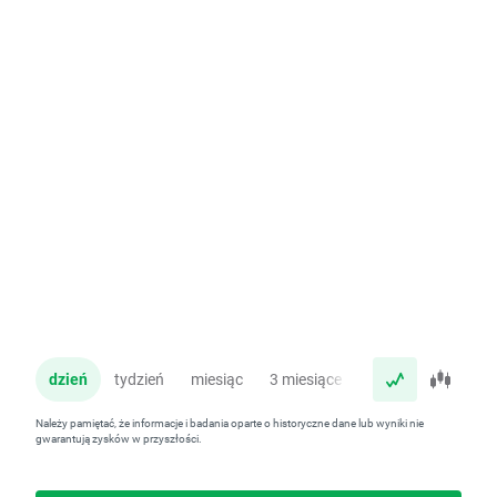
dzień
tydzień
miesiąc
3 miesiące
rok
Należy pamiętać, że informacje i badania oparte o historyczne dane lub wyniki nie
gwarantują zysków w przyszłości.