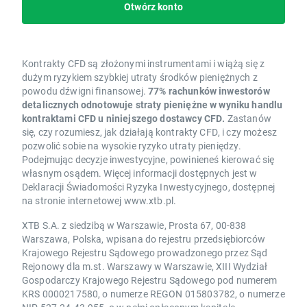
Otwórz konto
Kontrakty CFD są złożonymi instrumentami i wiążą się z
dużym ryzykiem szybkiej utraty środków pieniężnych z
powodu dźwigni finansowej.
77% rachunków inwestorów
detalicznych odnotowuje straty pieniężne w wyniku handlu
kontraktami CFD u niniejszego dostawcy CFD.
Zastanów
się, czy rozumiesz, jak działają kontrakty CFD, i czy możesz
pozwolić sobie na wysokie ryzyko utraty pieniędzy.
Podejmując decyzje inwestycyjne, powinieneś kierować się
własnym osądem. Więcej informacji dostępnych jest w
Deklaracji Świadomości Ryzyka Inwestycyjnego, dostępnej
na stronie internetowej www.xtb.pl.
XTB S.A. z siedzibą w Warszawie, Prosta 67, 00-838
Warszawa, Polska, wpisana do rejestru przedsiębiorców
Krajowego Rejestru Sądowego prowadzonego przez Sąd
Rejonowy dla m.st. Warszawy w Warszawie, XIII Wydział
Gospodarczy Krajowego Rejestru Sądowego pod numerem
KRS 0000217580, o numerze REGON 015803782, o numerze