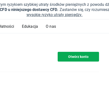
żym ryzykiem szybkiej utraty środków pieniężnych z powodu d
 CFD u niniejszego dostawcy CFD.
Zastanów się, czy rozumies
wysokie ryzyko utraty pieniędzy.
Płatności
Edukacja
O nas
Otwórz konto