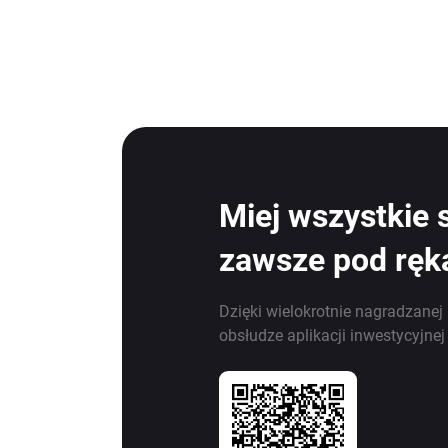
Miej wszystkie 
zawsze pod ręk
Dzięki wielokrotnie nagradzanej 
obsłudze aplikacji inwestycyjne