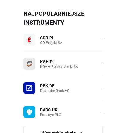
NAJPOPULARNIEJSZE
INSTRUMENTY
CDR.PL
-
CD Projekt SA
KGH.PL
-
KGHM Polska Miedz SA
DBK.DE
-
Deutsche Bank AG
BARC.UK
-
Barclays PLC
Wszystkie akcje