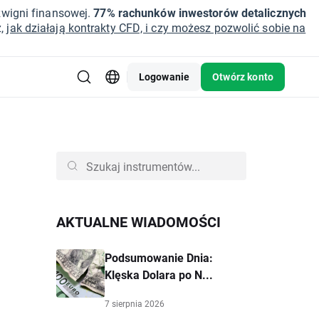
źwigni finansowej.
77% rachunków inwestorów detalicznych
z,
jak działają kontrakty CFD, i czy możesz pozwolić sobie na
Logowanie
Otwórz konto
AKTUALNE WIADOMOŚCI
Podsumowanie Dnia:
Klęska Dolara po N...
7 sierpnia 2026