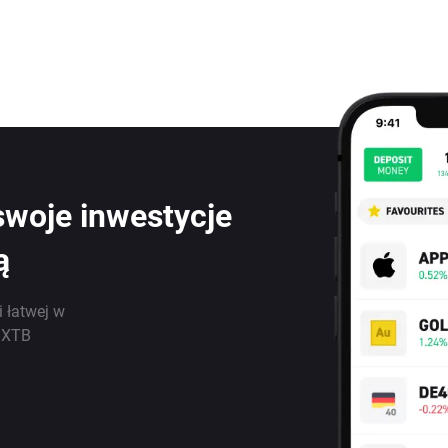
swoje inwestycje
ą
i łatwej w
j XTB